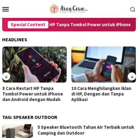
Skip
Mobile
to
Menu
content
Special Content
8 Cara Restart HP Tanpa Tombol Power untuk iPhone dan 
HEADLINES
«
»
10 Cara Menghilangkan Iklan
7 Cara Merekam Suara di HP
di HP, Dengan dan Tanpa
untuk Android dan iPhone
Aplikasi
dengan Hasil Jernih
TAG:
SPEAKER OUTDOOR
5 Speaker Bluetooth Tahan Air Terbaik untuk
Camping dan Outdoor