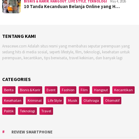
BISNIS & KARIR
,
HANGOUT
,
LIFE STYLE
,
TEKNOLOGI
May 4, 2026
10 Tanda Kecanduan Belanja Online yang H…
TENTANG KAMI
Areacewe.com Adalah situs resmi yang membahas seputar perempuan yang
sedang hits di media sosial, seperti lifestyle, film, teknologi, kesehatan untuk
perempuan, kecantikan, tips berwisata, travel kekinian, dan banyak lagi
CATEGORIES
Berita
Bisnis & Karir
Event
Fashion
Film
Hangout
Kecantikan
Kesehatan
Kriminal
Life Style
Musik
Olahraga
Otomotif
Politik
Teknologi
Travel
REVIEW SMARTPHONE