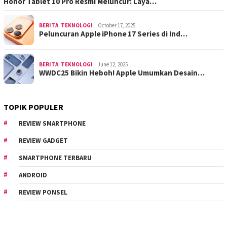
Honor Tablet 10 Pro Resmi Meluncur: Laya…
BERITA
,
TEKNOLOGI
October 17, 2025
Peluncuran Apple iPhone 17 Series di Ind…
BERITA
,
TEKNOLOGI
June 12, 2025
WWDC25 Bikin Heboh! Apple Umumkan Desain…
TOPIK POPULER
REVIEW SMARTPHONE
REVIEW GADGET
SMARTPHONE TERBARU
ANDROID
REVIEW PONSEL