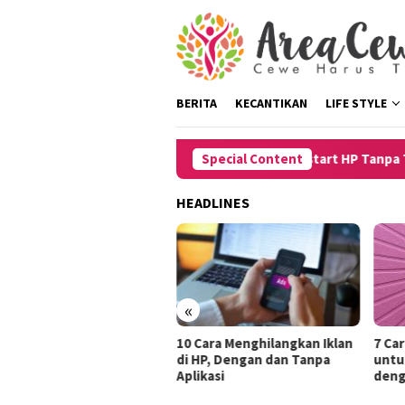
Skip
to
content
BERITA
KECANTIKAN
LIFE STYLE
Special Content
8 Cara Restart HP Tanpa Tomb
HEADLINES
«
ara Restart HP Tanpa
10 Cara Menghilangkan Iklan
7 Ca
mbol Power untuk iPhone
di HP, Dengan dan Tanpa
untu
n Android dengan Mudah
Aplikasi
deng