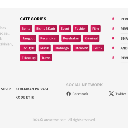
CATEGORIES
REV
ahas
Berita
Bisnis & Karir
Event
Fashion
Film
REV
sosial,
Hangout
Kecantikan
Kesehatan
Kriminal
SMA
uk
kekinian,
Life Style
Musik
Olahraga
Otomotif
Politik
AND
Teknologi
Travel
REV
SOCIAL NETWORK
 SIBER
KEBIJAKAN PRIVASI
Facebook
Twitter
KODE ETIK
2024 © areacewe.com. All rights reserved.