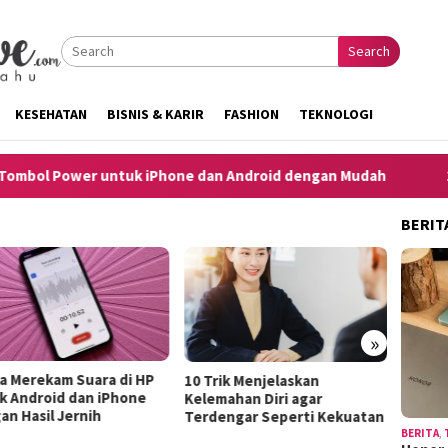
Search
KESEHATAN
BISNIS & KARIR
FASHION
TEKNOLOGI
ol Power untuk iPhone dan Android dengan Mudah
10 Car
BERIT
»
ra Merekam Suara di HP
10 Tip
10 Trik Menjelaskan
k Android dan iPhone
Lepek 
Kelemahan Diri agar
an Hasil Jernih
Hango
Terdengar Seperti Kekuatan
BERITA
,