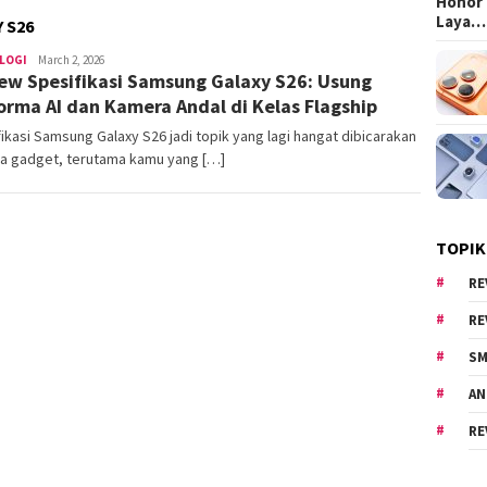
Honor 
Laya…
 S26
LOGI
areacewe1
March 2, 2026
ew Spesifikasi Samsung Galaxy S26: Usung
orma AI dan Kamera Andal di Kelas Flagship
ikasi Samsung Galaxy S26 jadi topik yang lagi hangat dibicarakan
ta gadget, terutama kamu yang […]
TOPIK
RE
RE
SM
AN
RE