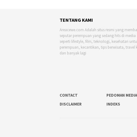
TENTANG KAMI
Areacewe.com Adalah situs resmi yang memb
seputar perempuan yang sedang hits di media 
seperti lifestyle, film, teknologi, kesehatan unt
perempuan, kecantikan, tips berwisata, travel 
dan banyak lagi
CONTACT
PEDOMAN MEDIA
DISCLAIMER
INDEKS