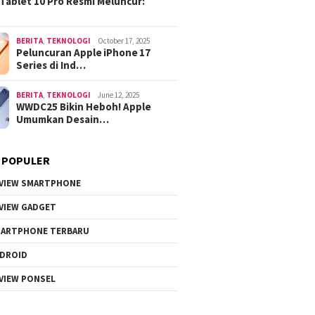
Tablet 10 Pro Resmi Meluncur:
BERITA
,
TEKNOLOGI
October 17, 2025
Peluncuran Apple iPhone 17
Series di Ind…
BERITA
,
TEKNOLOGI
June 12, 2025
WWDC25 Bikin Heboh! Apple
Umumkan Desain…
 POPULER
VIEW SMARTPHONE
VIEW GADGET
ARTPHONE TERBARU
DROID
VIEW PONSEL