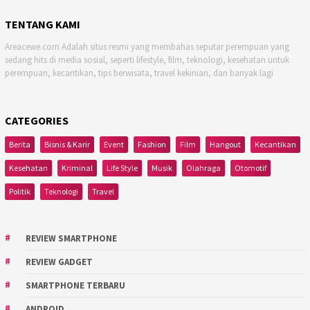
TENTANG KAMI
Areacewe.com Adalah situs resmi yang membahas seputar perempuan yang
sedang hits di media sosial, seperti lifestyle, film, teknologi, kesehatan untuk
perempuan, kecantikan, tips berwisata, travel kekinian, dan banyak lagi
CATEGORIES
Berita
Bisnis & Karir
Event
Fashion
Film
Hangout
Kecantikan
Kesehatan
Kriminal
Life Style
Musik
Olahraga
Otomotif
Politik
Teknologi
Travel
REVIEW SMARTPHONE
REVIEW GADGET
SMARTPHONE TERBARU
ANDROID