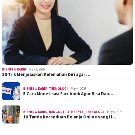
BISNIS & KARIR
May 9, 2026
10 Trik Menjelaskan Kelemahan Diri agar …
BISNIS & KARIR
,
TEKNOLOGI
May 4, 2026
5 Cara Monetisasi Facebook Agar Bisa Dap…
BISNIS & KARIR
,
HANGOUT
,
LIFE STYLE
,
TEKNOLOGI
May 4, 2026
10 Tanda Kecanduan Belanja Online yang H…