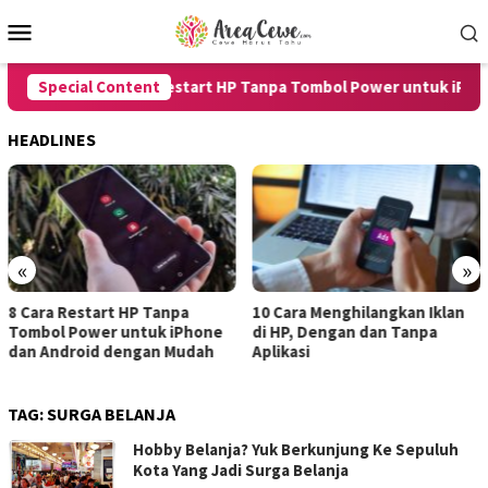
Skip
Mobile
to
Menu
content
Special Content
8 Cara Restart HP Tanpa Tombol Power untuk iPhone 
HEADLINES
«
»
8 Cara Restart HP Tanpa
10 Cara Menghilangkan Iklan
Tombol Power untuk iPhone
di HP, Dengan dan Tanpa
dan Android dengan Mudah
Aplikasi
TAG:
SURGA BELANJA
Hobby Belanja? Yuk Berkunjung Ke Sepuluh
Kota Yang Jadi Surga Belanja