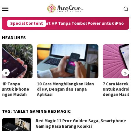
Skip
Mobile
to
Menu
content
Special Content
8 Cara Restart HP Tanpa Tombol Power untuk iPhone dan
HEADLINES
«
»
10 Cara Menghilangkan Iklan
7 Cara Merekam Suara di HP
di HP, Dengan dan Tanpa
untuk Android dan iPhone
Aplikasi
dengan Hasil Jernih
TAG:
TABLET GAMING RED MAGIC
Red Magic 11 Pro+ Golden Saga, Smartphone
Gaming Rasa Barang Koleksi