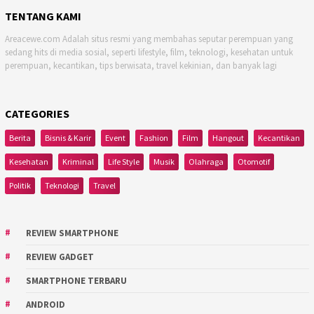
TENTANG KAMI
Areacewe.com Adalah situs resmi yang membahas seputar perempuan yang
sedang hits di media sosial, seperti lifestyle, film, teknologi, kesehatan untuk
perempuan, kecantikan, tips berwisata, travel kekinian, dan banyak lagi
CATEGORIES
Berita
Bisnis & Karir
Event
Fashion
Film
Hangout
Kecantikan
Kesehatan
Kriminal
Life Style
Musik
Olahraga
Otomotif
Politik
Teknologi
Travel
REVIEW SMARTPHONE
REVIEW GADGET
SMARTPHONE TERBARU
ANDROID