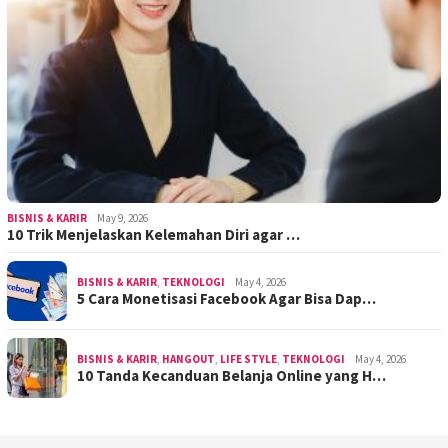
BISNIS & KARIR
May 9, 2026
10 Trik Menjelaskan Kelemahan Diri agar …
BISNIS & KARIR
,
TEKNOLOGI
May 4, 2026
5 Cara Monetisasi Facebook Agar Bisa Dap…
BISNIS & KARIR
,
HANGOUT
,
LIFE STYLE
,
TEKNOLOGI
May 4, 2026
10 Tanda Kecanduan Belanja Online yang H…