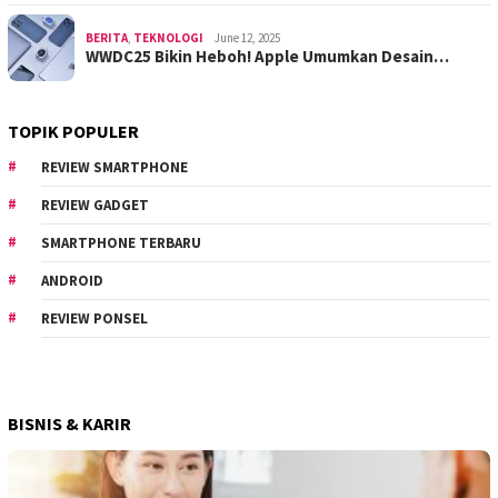
BERITA
,
TEKNOLOGI
June 12, 2025
WWDC25 Bikin Heboh! Apple Umumkan Desain…
TOPIK POPULER
REVIEW SMARTPHONE
REVIEW GADGET
SMARTPHONE TERBARU
ANDROID
REVIEW PONSEL
BISNIS & KARIR