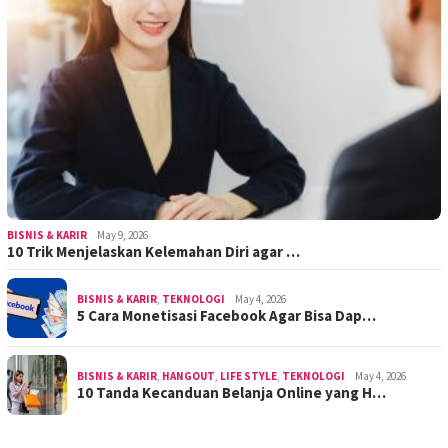
BISNIS & KARIR
May 9, 2026
10 Trik Menjelaskan Kelemahan Diri agar …
BISNIS & KARIR
,
TEKNOLOGI
May 4, 2026
5 Cara Monetisasi Facebook Agar Bisa Dap…
BISNIS & KARIR
,
HANGOUT
,
LIFE STYLE
,
TEKNOLOGI
May 4, 2026
10 Tanda Kecanduan Belanja Online yang H…