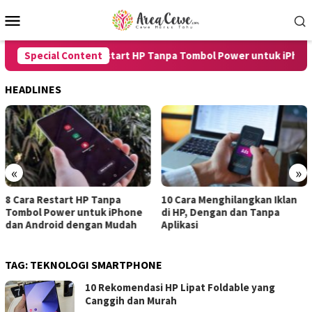
Skip
Mobile
to
Menu
content
Special Content
8 Cara Restart HP Tanpa Tombol Power untuk iPhone d
HEADLINES
«
»
10 Cara Menghilangkan Iklan
7 Cara Merekam Suara di HP
di HP, Dengan dan Tanpa
untuk Android dan iPhone
Aplikasi
dengan Hasil Jernih
TAG:
TEKNOLOGI SMARTPHONE
10 Rekomendasi HP Lipat Foldable yang
Canggih dan Murah