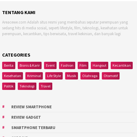
TENTANG KAMI
Areacewe.com Adalah situs resmi yang membahas seputar perempuan yang
sedang hits di media sosial, seperti lifestyle, film, teknologi, kesehatan untuk
perempuan, kecantikan, tips berwisata, travel kekinian, dan banyak lagi
CATEGORIES
Berita
Bisnis & Karir
Event
Fashion
Film
Hangout
Kecantikan
Kesehatan
Kriminal
Life Style
Musik
Olahraga
Otomotif
Politik
Teknologi
Travel
REVIEW SMARTPHONE
REVIEW GADGET
SMARTPHONE TERBARU