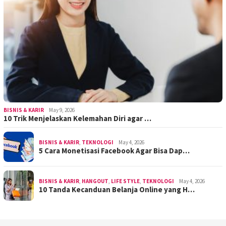
BISNIS & KARIR
May 9, 2026
10 Trik Menjelaskan Kelemahan Diri agar …
BISNIS & KARIR
,
TEKNOLOGI
May 4, 2026
5 Cara Monetisasi Facebook Agar Bisa Dap…
BISNIS & KARIR
,
HANGOUT
,
LIFE STYLE
,
TEKNOLOGI
May 4, 2026
10 Tanda Kecanduan Belanja Online yang H…