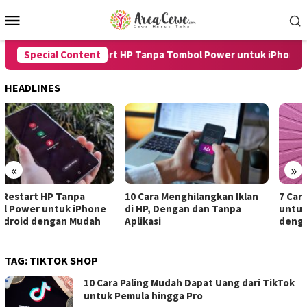
Skip
Mobile
to
Menu
content
Special Content
8 Cara Restart HP Tanpa Tombol Power untuk iPhone dan
HEADLINES
«
»
10 Cara Menghilangkan Iklan
7 Cara Merekam Suara di HP
di HP, Dengan dan Tanpa
untuk Android dan iPhone
Aplikasi
dengan Hasil Jernih
TAG:
TIKTOK SHOP
10 Cara Paling Mudah Dapat Uang dari TikTok
untuk Pemula hingga Pro