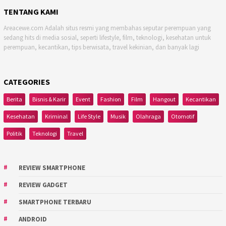
TENTANG KAMI
Areacewe.com Adalah situs resmi yang membahas seputar perempuan yang
sedang hits di media sosial, seperti lifestyle, film, teknologi, kesehatan untuk
perempuan, kecantikan, tips berwisata, travel kekinian, dan banyak lagi
CATEGORIES
Berita
Bisnis & Karir
Event
Fashion
Film
Hangout
Kecantikan
Kesehatan
Kriminal
Life Style
Musik
Olahraga
Otomotif
Politik
Teknologi
Travel
REVIEW SMARTPHONE
REVIEW GADGET
SMARTPHONE TERBARU
ANDROID