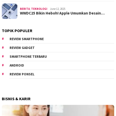
BERITA
,
TEKNOLOGI
June 12, 2025
WWDC25 Bikin Heboh! Apple Umumkan Desain…
TOPIK POPULER
REVIEW SMARTPHONE
REVIEW GADGET
SMARTPHONE TERBARU
ANDROID
REVIEW PONSEL
BISNIS & KARIR