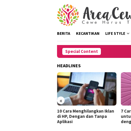
Skip
to
content
BERITA
KECANTIKAN
LIFE STYLE
Special Content
HEADLINES
«
ara Restart HP Tanpa
10 Cara Menghilangkan Iklan
7 Ca
mbol Power untuk iPhone
di HP, Dengan dan Tanpa
untu
n Android dengan Mudah
Aplikasi
deng