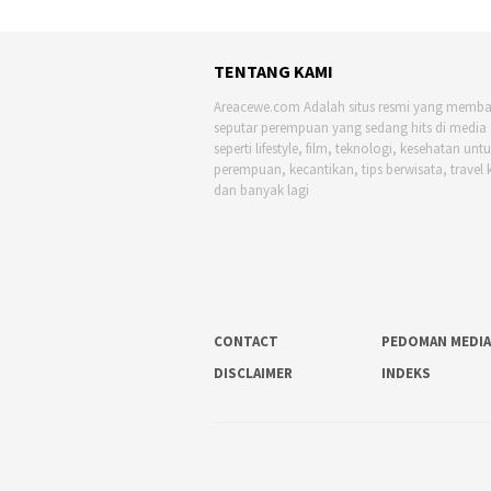
TENTANG KAMI
Areacewe.com Adalah situs resmi yang memb
seputar perempuan yang sedang hits di media 
seperti lifestyle, film, teknologi, kesehatan unt
perempuan, kecantikan, tips berwisata, travel 
dan banyak lagi
CONTACT
PEDOMAN MEDIA
DISCLAIMER
INDEKS