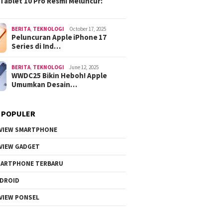
Tablet 10 Pro Resmi Meluncur:
BERITA
,
TEKNOLOGI
October 17, 2025
Peluncuran Apple iPhone 17
Series di Ind…
BERITA
,
TEKNOLOGI
June 12, 2025
WWDC25 Bikin Heboh! Apple
Umumkan Desain…
 POPULER
VIEW SMARTPHONE
VIEW GADGET
ARTPHONE TERBARU
DROID
VIEW PONSEL