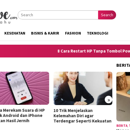
Search
KESEHATAN
BISNIS & KARIR
FASHION
TEKNOLOGI
8 Cara Restart HP Tanpa Tombol Power un
BERIT
»
ra Merekam Suara di HP
10 Tip
10 Trik Menjelaskan
k Android dan iPhone
Lepek 
Kelemahan Diri agar
an Hasil Jernih
Hango
Terdengar Seperti Kekuatan
BERITA
,