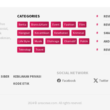
CATEGORIES
REV
ahas
Berita
Bisnis & Karir
Event
Fashion
Film
REV
sosial,
Hangout
Kecantikan
Kesehatan
Kriminal
SMA
uk
kekinian,
Life Style
Musik
Olahraga
Otomotif
Politik
AND
Teknologi
Travel
REV
SOCIAL NETWORK
 SIBER
KEBIJAKAN PRIVASI
Facebook
Twitter
KODE ETIK
2024 © areacewe.com. All rights reserved.