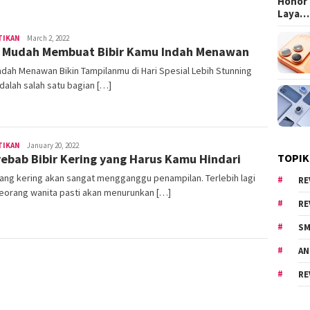
Honor 
Laya…
TIKAN
Area
March 2, 2022
 Mudah Membuat Bibir Kamu Indah Menawan
Cewe
Indah Menawan Bikin Tampilanmu di Hari Spesial Lebih Stunning
adalah salah satu bagian […]
TIKAN
Area
January 20, 2022
ebab Bibir Kering yang Harus Kamu Hindari
TOPIK
Cewe
yang kering akan sangat mengganggu penampilan. Terlebih lagi
RE
eorang wanita pasti akan menurunkan […]
RE
SM
AN
RE