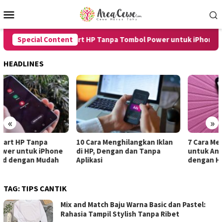
Skip
Mobile
to
Menu
content
Special Content
8 Cara Restart HP Tanpa Tombol Power untuk iPhone dan 
HEADLINES
«
»
10 Cara Menghilangkan Iklan
7 Cara Merekam Suara di HP
di HP, Dengan dan Tanpa
untuk Android dan iPhone
Aplikasi
dengan Hasil Jernih
TAG:
TIPS CANTIK
Mix and Match Baju Warna Basic dan Pastel:
Rahasia Tampil Stylish Tanpa Ribet