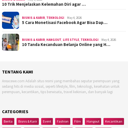
10 Trik Menjelaskan Kelemahan Diri agar …
BISNIS & KARIR
,
TEKNOLOGI
May 4, 2026
5 Cara Monetisasi Facebook Agar Bisa Dap…
BISNIS & KARIR
,
HANGOUT
,
LIFE STYLE
,
TEKNOLOGI
May 4, 2026
10 Tanda Kecanduan Belanja Online yang H…
TENTANG KAMI
Areacewe.com Adalah situs resmi yang membahas seputar perempuan yang
sedang hits di media sosial, seperti lifestyle, film, teknologi, kesehatan untuk
perempuan, kecantikan, tips berwisata, travel kekinian, dan banyak lagi
CATEGORIES
Berita
Bisnis & Karir
Event
Fashion
Film
Hangout
Kecantikan