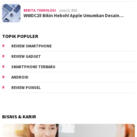
BERITA
,
TEKNOLOGI
June 12, 2025
WWDC25 Bikin Heboh! Apple Umumkan Desain…
TOPIK POPULER
REVIEW SMARTPHONE
REVIEW GADGET
SMARTPHONE TERBARU
ANDROID
REVIEW PONSEL
BISNIS & KARIR