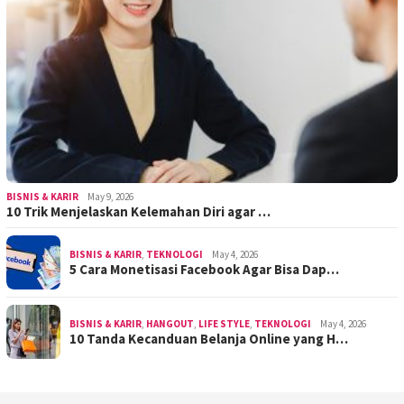
BISNIS & KARIR
May 9, 2026
10 Trik Menjelaskan Kelemahan Diri agar …
BISNIS & KARIR
,
TEKNOLOGI
May 4, 2026
5 Cara Monetisasi Facebook Agar Bisa Dap…
BISNIS & KARIR
,
HANGOUT
,
LIFE STYLE
,
TEKNOLOGI
May 4, 2026
10 Tanda Kecanduan Belanja Online yang H…