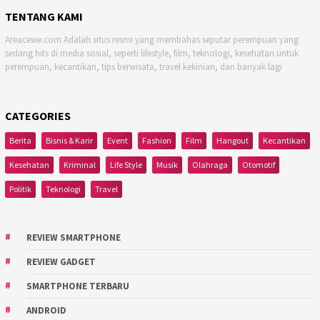
TENTANG KAMI
Areacewe.com Adalah situs resmi yang membahas seputar perempuan yang
sedang hits di media sosial, seperti lifestyle, film, teknologi, kesehatan untuk
perempuan, kecantikan, tips berwisata, travel kekinian, dan banyak lagi
CATEGORIES
Berita
Bisnis & Karir
Event
Fashion
Film
Hangout
Kecantikan
Kesehatan
Kriminal
Life Style
Musik
Olahraga
Otomotif
Politik
Teknologi
Travel
REVIEW SMARTPHONE
REVIEW GADGET
SMARTPHONE TERBARU
ANDROID