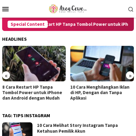
Skip
Mobile
to
Menu
content
Special Content
8 Cara Restart HP Tanpa Tombol Power untuk iPhone da
HEADLINES
«
»
10 Cara Menghilangkan Iklan
7 Cara Merekam Suara di HP
di HP, Dengan dan Tanpa
untuk Android dan iPhone
Aplikasi
dengan Hasil Jernih
TAG:
TIPS INSTAGRAM
10 Cara Melihat Story Instagram Tanpa
Ketahuan Pemilik Akun