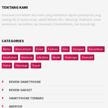
TENTANG KAMI
Areacewe.com Adalah situs resmi yang membahas seputar perempuan yang
sedang hits di media sosial, seperti lifestyle, film, teknologi, kesehatan untuk
perempuan, kecantikan, tips berwisata, travel kekinian, dan banyak lagi
CATEGORIES
Berita
Bisnis & Karir
Event
Fashion
Film
Hangout
Kecantikan
Kesehatan
Kriminal
Life Style
Musik
Olahraga
Otomotif
Politik
Teknologi
Travel
REVIEW SMARTPHONE
REVIEW GADGET
SMARTPHONE TERBARU
ANDROID