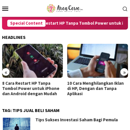
Skip
Mobile
to
Menu
content
Special Content
8 Cara Restart HP Tanpa Tombol Power untuk iPhone
HEADLINES
«
»
8 Cara Restart HP Tanpa
10 Cara Menghilangkan Iklan
Tombol Power untuk iPhone
di HP, Dengan dan Tanpa
dan Android dengan Mudah
Aplikasi
TAG:
TIPS JUAL BELI SAHAM
Tips Sukses Investasi Saham Bagi Pemula