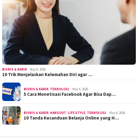
BISNIS & KARIR
May 9, 2026
10 Trik Menjelaskan Kelemahan Diri agar …
BISNIS & KARIR
,
TEKNOLOGI
May 4, 2026
5 Cara Monetisasi Facebook Agar Bisa Dap…
BISNIS & KARIR
,
HANGOUT
,
LIFE STYLE
,
TEKNOLOGI
May 4, 2026
10 Tanda Kecanduan Belanja Online yang H…