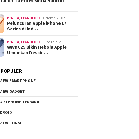
Tablet 10 Pro Resmi Meluncur:
BERITA
,
TEKNOLOGI
October 17, 2025
Peluncuran Apple iPhone 17
Series di Ind…
BERITA
,
TEKNOLOGI
June 12, 2025
WWDC25 Bikin Heboh! Apple
Umumkan Desain…
 POPULER
VIEW SMARTPHONE
VIEW GADGET
ARTPHONE TERBARU
DROID
VIEW PONSEL