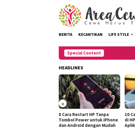
Skip
to
content
BERITA
KECANTIKAN
LIFE STYLE
Special Content
HEADLINES
«
Tips Mengatasi Rambut
8 Cara Restart HP Tanpa
10 C
ek Saat Harus Pergi
Tombol Power untuk iPhone
di H
ngout
dan Android dengan Mudah
Aplik