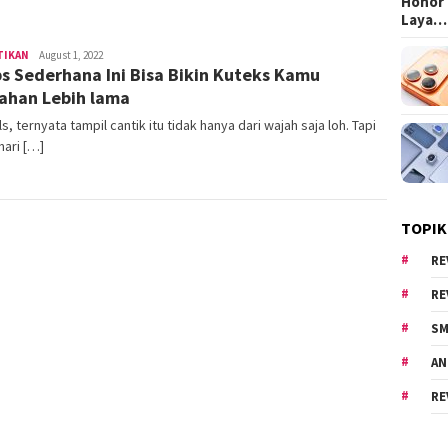
Honor 
Laya…
TIKAN
Area
August 1, 2022
ps Sederhana Ini Bisa Bikin Kuteks Kamu
Cewe
ahan Lebih lama
rls, ternyata tampil cantik itu tidak hanya dari wajah saja loh. Tapi
emari […]
TOPIK
RE
RE
SM
AN
RE