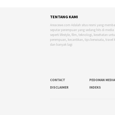
TENTANG KAMI
Areacewe.com Adalah situs resmi yang memb
seputar perempuan yang sedang hits di media 
seperti lifestyle, film, teknologi, kesehatan unt
perempuan, kecantikan, tips berwisata, travel 
dan banyak lagi
CONTACT
PEDOMAN MEDIA
DISCLAIMER
INDEKS