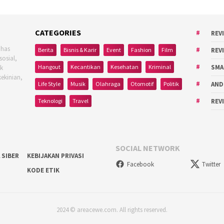
CATEGORIES
REV
ahas
Berita
Bisnis & Karir
Event
Fashion
Film
REV
sosial,
Hangout
Kecantikan
Kesehatan
Kriminal
SMA
uk
kekinian,
Life Style
Musik
Olahraga
Otomotif
Politik
AND
Teknologi
Travel
REV
SOCIAL NETWORK
 SIBER
KEBIJAKAN PRIVASI
Facebook
Twitter
KODE ETIK
2024 © areacewe.com. All rights reserved.