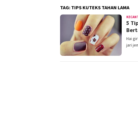
TAG:
TIPS KUTEKS TAHAN LAMA
KECAN
5 Ti
Bert
Hai gi
jari j