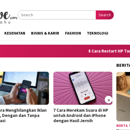
Search
KESEHATAN
BISNIS & KARIR
FASHION
TEKNOLOGI
8 Cara Restart HP Tanpa 
BERIT
»
ara Menghilangkan Iklan
7 Cara Merekam Suara di HP
10 Tri
P, Dengan dan Tanpa
untuk Android dan iPhone
Kelema
asi
dengan Hasil Jernih
Terde
BERITA
,