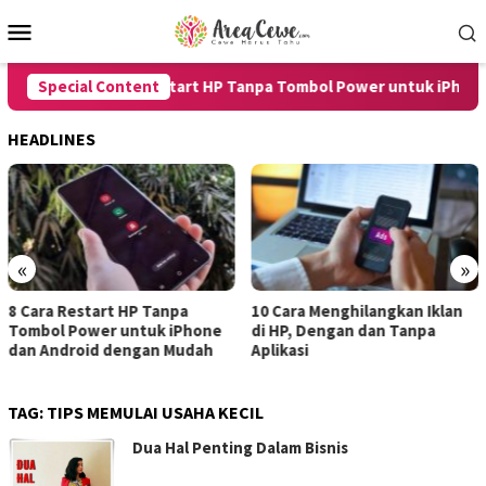
Skip
Mobile
to
Menu
content
Special Content
8 Cara Restart HP Tanpa Tombol Power untuk iPhone d
HEADLINES
«
»
10 Cara Menghilangkan Iklan
7 Cara Merekam Suara di HP
di HP, Dengan dan Tanpa
untuk Android dan iPhone
Aplikasi
dengan Hasil Jernih
TAG:
TIPS MEMULAI USAHA KECIL
Dua Hal Penting Dalam Bisnis