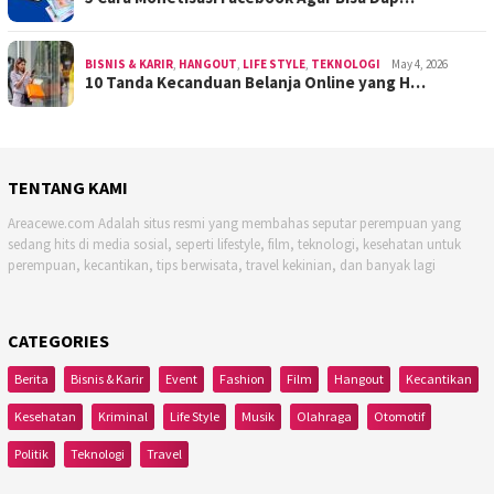
BISNIS & KARIR
,
HANGOUT
,
LIFE STYLE
,
TEKNOLOGI
May 4, 2026
10 Tanda Kecanduan Belanja Online yang H…
TENTANG KAMI
Areacewe.com Adalah situs resmi yang membahas seputar perempuan yang
sedang hits di media sosial, seperti lifestyle, film, teknologi, kesehatan untuk
perempuan, kecantikan, tips berwisata, travel kekinian, dan banyak lagi
CATEGORIES
Berita
Bisnis & Karir
Event
Fashion
Film
Hangout
Kecantikan
Kesehatan
Kriminal
Life Style
Musik
Olahraga
Otomotif
Politik
Teknologi
Travel