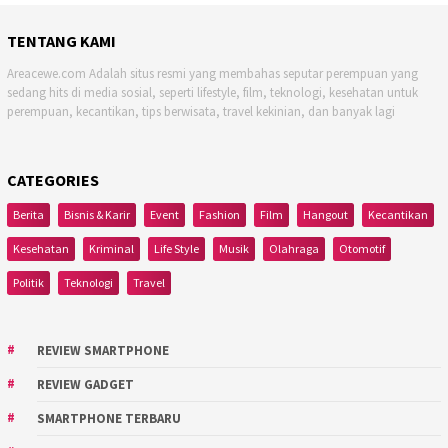
TENTANG KAMI
Areacewe.com Adalah situs resmi yang membahas seputar perempuan yang
sedang hits di media sosial, seperti lifestyle, film, teknologi, kesehatan untuk
perempuan, kecantikan, tips berwisata, travel kekinian, dan banyak lagi
CATEGORIES
Berita
Bisnis & Karir
Event
Fashion
Film
Hangout
Kecantikan
Kesehatan
Kriminal
Life Style
Musik
Olahraga
Otomotif
Politik
Teknologi
Travel
REVIEW SMARTPHONE
REVIEW GADGET
SMARTPHONE TERBARU