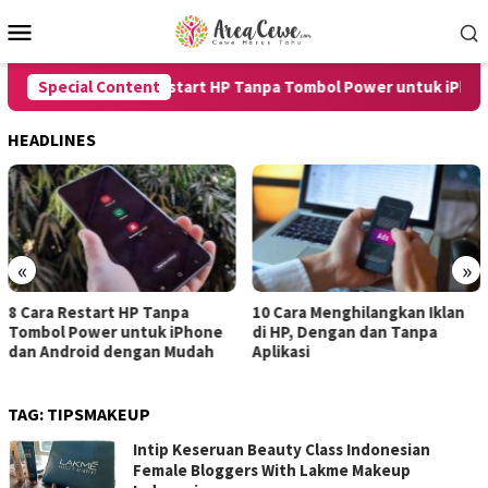
Skip
Mobile
to
Menu
content
Special Content
8 Cara Restart HP Tanpa Tombol Power untuk iPhone 
HEADLINES
«
»
8 Cara Restart HP Tanpa
10 Cara Menghilangkan Iklan
Tombol Power untuk iPhone
di HP, Dengan dan Tanpa
dan Android dengan Mudah
Aplikasi
TAG:
TIPSMAKEUP
Intip Keseruan Beauty Class Indonesian
Female Bloggers With Lakme Makeup