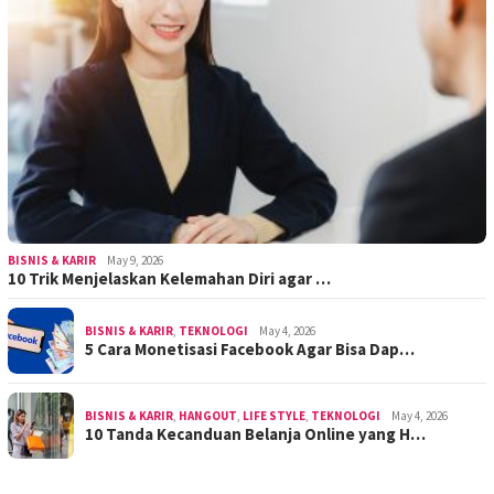
BISNIS & KARIR
May 9, 2026
10 Trik Menjelaskan Kelemahan Diri agar …
BISNIS & KARIR
,
TEKNOLOGI
May 4, 2026
5 Cara Monetisasi Facebook Agar Bisa Dap…
BISNIS & KARIR
,
HANGOUT
,
LIFE STYLE
,
TEKNOLOGI
May 4, 2026
10 Tanda Kecanduan Belanja Online yang H…