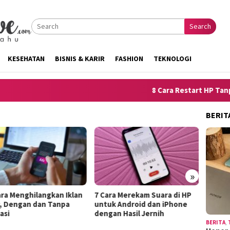
Search
KESEHATAN
BISNIS & KARIR
FASHION
TEKNOLOGI
8 Cara Restart HP Tanpa To
BERIT
»
ra Menghilangkan Iklan
7 Cara Merekam Suara di HP
10 Trik
, Dengan dan Tanpa
untuk Android dan iPhone
Kelemah
si
dengan Hasil Jernih
Terdeng
BERITA
,