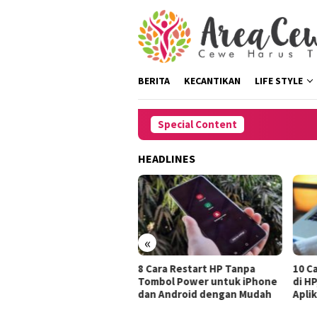
Skip
to
content
BERITA
KECANTIKAN
LIFE STYLE
Special Content
HEADLINES
«
ips Mengatasi Rambut
8 Cara Restart HP Tanpa
10 Ca
k Saat Harus Pergi
Tombol Power untuk iPhone
di HP
gout
dan Android dengan Mudah
Aplika