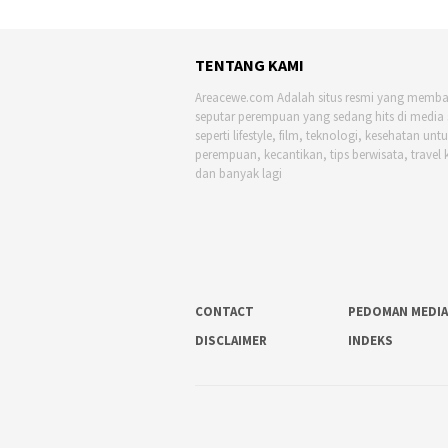
TENTANG KAMI
Areacewe.com Adalah situs resmi yang memb
seputar perempuan yang sedang hits di media 
seperti lifestyle, film, teknologi, kesehatan unt
perempuan, kecantikan, tips berwisata, travel 
dan banyak lagi
CONTACT
PEDOMAN MEDIA
DISCLAIMER
INDEKS