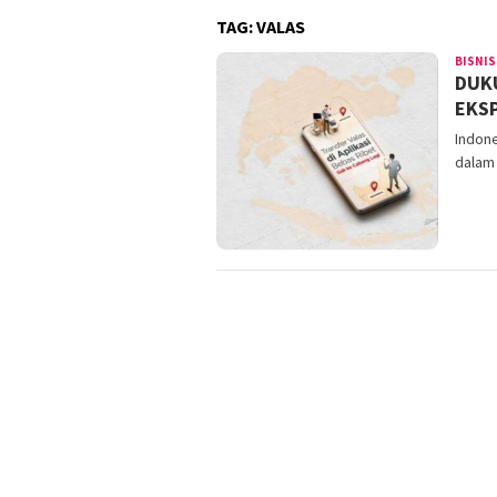
TAG:
VALAS
BISNIS
DUK
EKSP
Indon
dalam 