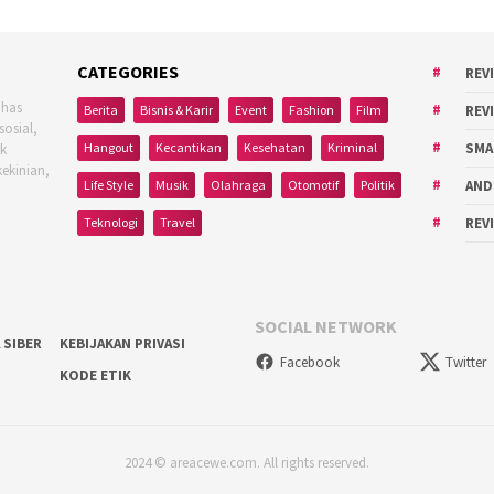
CATEGORIES
REV
ahas
Berita
Bisnis & Karir
Event
Fashion
Film
REV
sosial,
Hangout
Kecantikan
Kesehatan
Kriminal
SMA
uk
kekinian,
Life Style
Musik
Olahraga
Otomotif
Politik
AND
Teknologi
Travel
REV
SOCIAL NETWORK
 SIBER
KEBIJAKAN PRIVASI
Facebook
Twitter
KODE ETIK
2024 © areacewe.com. All rights reserved.