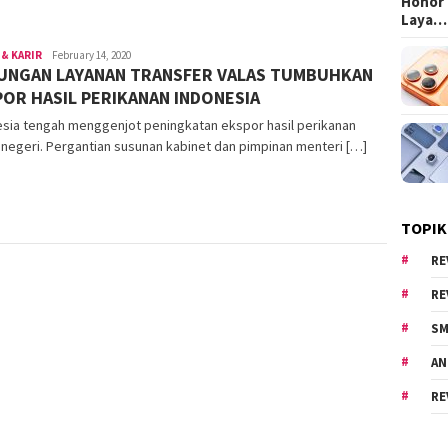
Honor 
Laya…
 & KARIR
Area
February 14, 2020
UNGAN LAYANAN TRANSFER VALAS TUMBUHKAN
Cewe
OR HASIL PERIKANAN INDONESIA
esia tengah menggenjot peningkatan ekspor hasil perikanan
negeri. Pergantian susunan kabinet dan pimpinan menteri […]
TOPIK
RE
RE
SM
AN
RE