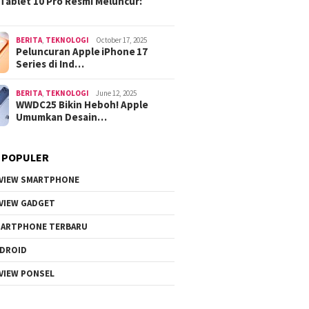
Tablet 10 Pro Resmi Meluncur:
BERITA
,
TEKNOLOGI
October 17, 2025
Peluncuran Apple iPhone 17
Series di Ind…
BERITA
,
TEKNOLOGI
June 12, 2025
WWDC25 Bikin Heboh! Apple
Umumkan Desain…
 POPULER
VIEW SMARTPHONE
VIEW GADGET
ARTPHONE TERBARU
DROID
VIEW PONSEL