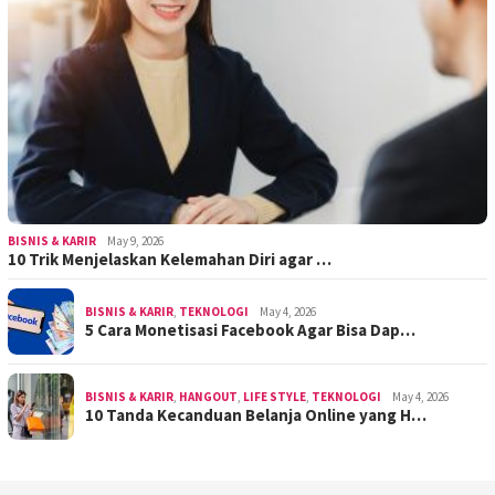
BISNIS & KARIR
May 9, 2026
10 Trik Menjelaskan Kelemahan Diri agar …
BISNIS & KARIR
,
TEKNOLOGI
May 4, 2026
5 Cara Monetisasi Facebook Agar Bisa Dap…
BISNIS & KARIR
,
HANGOUT
,
LIFE STYLE
,
TEKNOLOGI
May 4, 2026
10 Tanda Kecanduan Belanja Online yang H…