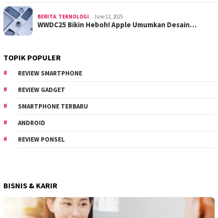
BERITA
,
TEKNOLOGI
June 12, 2025
WWDC25 Bikin Heboh! Apple Umumkan Desain…
TOPIK POPULER
REVIEW SMARTPHONE
REVIEW GADGET
SMARTPHONE TERBARU
ANDROID
REVIEW PONSEL
BISNIS & KARIR