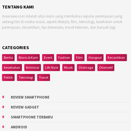
TENTANG KAMI
Areacewe.com Adalah situs resmi yang membahas seputar perempuan yang
sedang hits di media sosial, seperti lifestyle, film, teknologi, kesehatan untuk
perempuan, kecantikan, tips berwisata, travel kekinian, dan banyak lagi
CATEGORIES
Berita
Bisnis & Karir
Event
Fashion
Film
Hangout
Kecantikan
Kesehatan
Kriminal
Life Style
Musik
Olahraga
Otomotif
Politik
Teknologi
Travel
REVIEW SMARTPHONE
REVIEW GADGET
SMARTPHONE TERBARU
ANDROID