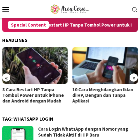
Skip
Mobile
to
Menu
content
Special Content
8 Cara Restart HP Tanpa Tombol Power untuk iPhone
HEADLINES
«
»
start HP Tanpa
10 Cara Menghilangkan Iklan
7 Cara Me
ower untuk iPhone
di HP, Dengan dan Tanpa
untuk And
oid dengan Mudah
Aplikasi
dengan Ha
TAG:
WHATSAPP LOGIN
Cara Login WhatsApp dengan Nomor yang
Sudah Tidak Aktif di HP Baru