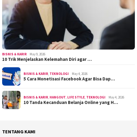
BISNIS & KARIR
May 9, 2026
10 Trik Menjelaskan Kelemahan Diri agar …
BISNIS & KARIR
,
TEKNOLOGI
May 4, 2026
5 Cara Monetisasi Facebook Agar Bisa Dap…
BISNIS & KARIR
,
HANGOUT
,
LIFE STYLE
,
TEKNOLOGI
May 4, 2026
10 Tanda Kecanduan Belanja Online yang H…
TENTANG KAMI