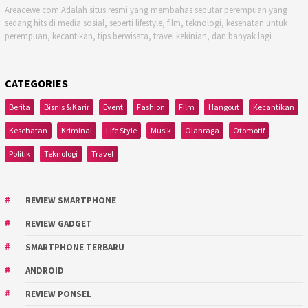
Areacewe.com Adalah situs resmi yang membahas seputar perempuan yang
sedang hits di media sosial, seperti lifestyle, film, teknologi, kesehatan untuk
perempuan, kecantikan, tips berwisata, travel kekinian, dan banyak lagi
CATEGORIES
Berita
Bisnis & Karir
Event
Fashion
Film
Hangout
Kecantikan
Kesehatan
Kriminal
Life Style
Musik
Olahraga
Otomotif
Politik
Teknologi
Travel
REVIEW SMARTPHONE
REVIEW GADGET
SMARTPHONE TERBARU
ANDROID
REVIEW PONSEL