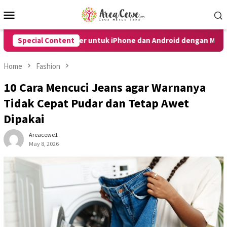
Skip
Mobile
to
Menu
content
bol Power untuk iPhone dan Android dengan Mudah
Special Content
10 Ca
Home
Fashion
10 Cara Mencuci Jeans agar Warnanya
Tidak Cepat Pudar dan Tetap Awet
Dipakai
Areacewe1
May 8, 2026