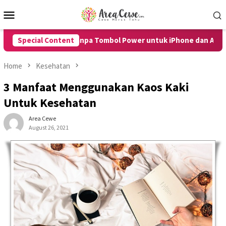
Skip
Mobile
to
Menu
content
rt HP Tanpa Tombol Power untuk iPhone dan Android dengan Mu
Special Content
Home
Kesehatan
3 Manfaat Menggunakan Kaos Kaki
Untuk Kesehatan
Area Cewe
August 26, 2021