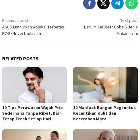
Post
Previous post
Next post
ASUS Luncurkan Koleksi Terbatas
Baru Mulai Diet? Coba 5 Jenis
navigation
ROGxNevertoolavish
Makanan Ini
RELATED POSTS
10 Tips Perawatan Wajah Pria
10 Manfaat Bangun Pagi untuk
Sederhana Tanpa Ribet, Biar
Kecantikan Kulit dan
Tetap Fresh Setiap Hari
Kecerahan Mata