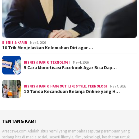
BISNIS & KARIR
May 9, 2026
10 Trik Menjelaskan Kelemahan Diri agar …
BISNIS & KARIR
,
TEKNOLOGI
May 4, 2026
5 Cara Monetisasi Facebook Agar Bisa Dap…
BISNIS & KARIR
,
HANGOUT
,
LIFE STYLE
,
TEKNOLOGI
May 4, 2026
10 Tanda Kecanduan Belanja Online yang H…
TENTANG KAMI
Areacewe.com Adalah situs resmi yang membahas seputar perempuan yang
sedang hits di media sosial, seperti lifestyle, film, teknologi, kesehatan untuk