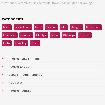
perempuan, kecantikan, tips berwisata, travel kekinian, dan banyak lagi
CATEGORIES
Berita
Bisnis & Karir
Event
Fashion
Film
Hangout
Kecantikan
Kesehatan
Kriminal
Life Style
Musik
Olahraga
Otomotif
Politik
Teknologi
Travel
REVIEW SMARTPHONE
REVIEW GADGET
SMARTPHONE TERBARU
ANDROID
REVIEW PONSEL