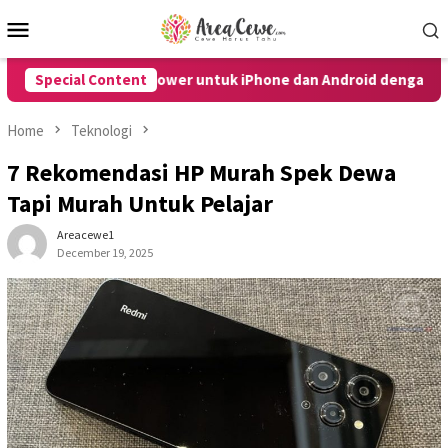
Skip
Mobile
to
Menu
content
pa Tombol Power untuk iPhone dan Android dengan Mudah
Special Content
Home
Teknologi
7 Rekomendasi HP Murah Spek Dewa
Tapi Murah Untuk Pelajar
Areacewe1
December 19, 2025