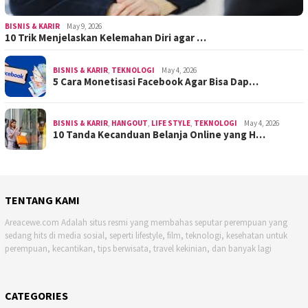
BISNIS & KARIR
May 9, 2026
10 Trik Menjelaskan Kelemahan Diri agar …
BISNIS & KARIR
,
TEKNOLOGI
May 4, 2026
5 Cara Monetisasi Facebook Agar Bisa Dap…
BISNIS & KARIR
,
HANGOUT
,
LIFE STYLE
,
TEKNOLOGI
May 4, 2026
10 Tanda Kecanduan Belanja Online yang H…
TENTANG KAMI
Areacewe.com Adalah situs resmi yang membahas seputar perempuan yang
sedang hits di media sosial, seperti lifestyle, film, teknologi, kesehatan untuk
perempuan, kecantikan, tips berwisata, travel kekinian, dan banyak lagi
CATEGORIES