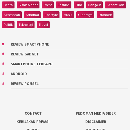
Berita
Bisnis & Karir
Event
Fashion
Film
Hangout
Kecantikan
Kesehatan
Kriminal
Life Style
Musik
Olahraga
Otomotif
Politik
Teknologi
Travel
REVIEW SMARTPHONE
REVIEW GADGET
SMARTPHONE TERBARU
ANDROID
REVIEW PONSEL
CONTACT
PEDOMAN MEDIA SIBER
KEBIJAKAN PRIVASI
DISCLAIMER