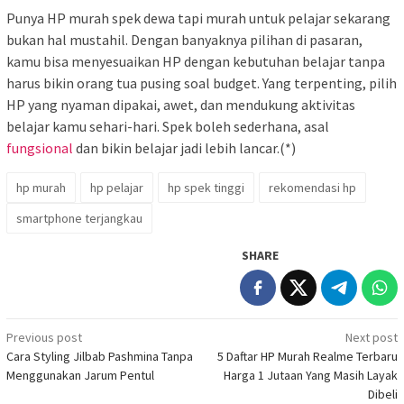
Punya HP murah spek dewa tapi murah untuk pelajar sekarang
bukan hal mustahil. Dengan banyaknya pilihan di pasaran,
kamu bisa menyesuaikan HP dengan kebutuhan belajar tanpa
harus bikin orang tua pusing soal budget. Yang terpenting, pilih
HP yang nyaman dipakai, awet, dan mendukung aktivitas
belajar kamu sehari-hari. Spek boleh sederhana, asal
fungsional
dan bikin belajar jadi lebih lancar.(*)
hp murah
hp pelajar
hp spek tinggi
rekomendasi hp
smartphone terjangkau
SHARE
Post
Previous post
Next post
Cara Styling Jilbab Pashmina Tanpa
5 Daftar HP Murah Realme Terbaru
navigation
Menggunakan Jarum Pentul
Harga 1 Jutaan Yang Masih Layak
Dibeli