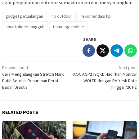
agar pengalaman outdoor semakin aman dan menyenangkan.
gadget petualangan
hp outdoor
rekomendasi hp
smartphone tangguh
teknologi mobile
SHARE
Post
Previous post
Next post
Cara Menghilangkan Stretch Mark
AOC AGP277QKD Hadirkan Monitor
navigation
Putih Setelah Penurunan Berat
WOLED dengan Refresh Rate
Badan Drastis
hingga 720 Hz
RELATED POSTS