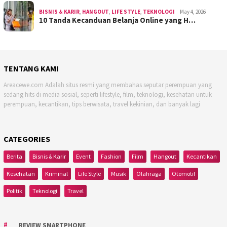
BISNIS & KARIR
,
HANGOUT
,
LIFE STYLE
,
TEKNOLOGI
May 4, 2026
10 Tanda Kecanduan Belanja Online yang H…
TENTANG KAMI
Areacewe.com Adalah situs resmi yang membahas seputar perempuan yang
sedang hits di media sosial, seperti lifestyle, film, teknologi, kesehatan untuk
perempuan, kecantikan, tips berwisata, travel kekinian, dan banyak lagi
CATEGORIES
Berita
Bisnis & Karir
Event
Fashion
Film
Hangout
Kecantikan
Kesehatan
Kriminal
Life Style
Musik
Olahraga
Otomotif
Politik
Teknologi
Travel
REVIEW SMARTPHONE