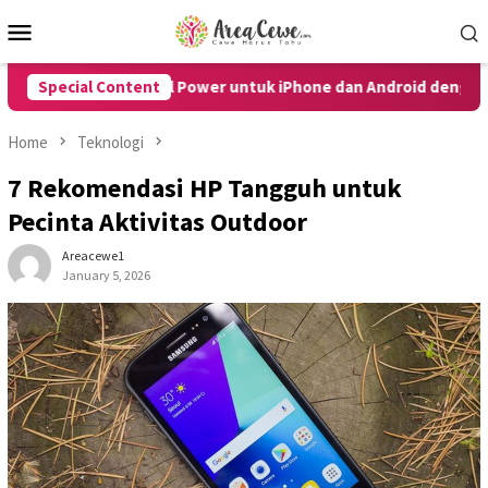
Skip
Mobile
to
Menu
content
pa Tombol Power untuk iPhone dan Android dengan Mudah
Special Content
Home
Teknologi
7 Rekomendasi HP Tangguh untuk
Pecinta Aktivitas Outdoor
Areacewe1
January 5, 2026