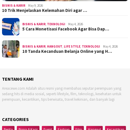
BISNIS & KARIR
May 9, 2026
10 Trik Menjelaskan Kelemahan Diri agar …
BISNIS & KARIR
,
TEKNOLOGI
May 4, 2026
5 Cara Monetisasi Facebook Agar Bisa Dap…
BISNIS & KARIR
,
HANGOUT
,
LIFE STYLE
,
TEKNOLOGI
May 4, 2026
10 Tanda Kecanduan Belanja Online yang H…
TENTANG KAMI
Areacewe.com Adalah situs resmi yang membahas seputar perempuan yang
sedang hits di media sosial, seperti lifestyle, film, teknologi, kesehatan untuk
perempuan, kecantikan, tips berwisata, travel kekinian, dan banyak lagi
CATEGORIES
Berita
Bisnis & Karir
Event
Fashion
Film
Hangout
Kecantikan