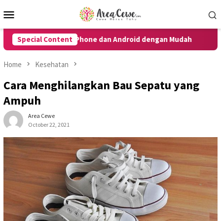
Skip
Mobile
to
Menu
content
er untuk iPhone dan Android dengan Mudah
Special Content
10 Cara Meng
Home
Kesehatan
Cara Menghilangkan Bau Sepatu yang
Ampuh
Area Cewe
October 22, 2021