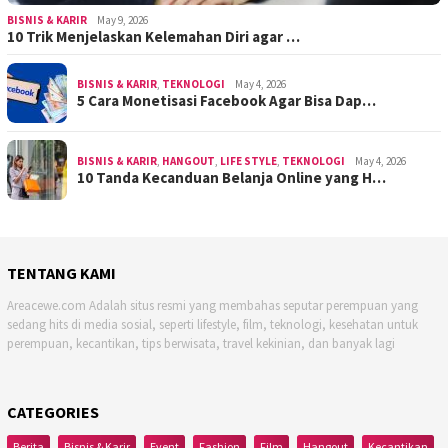
BISNIS & KARIR
May 9, 2026
10 Trik Menjelaskan Kelemahan Diri agar …
BISNIS & KARIR
,
TEKNOLOGI
May 4, 2026
5 Cara Monetisasi Facebook Agar Bisa Dap…
BISNIS & KARIR
,
HANGOUT
,
LIFE STYLE
,
TEKNOLOGI
May 4, 2026
10 Tanda Kecanduan Belanja Online yang H…
TENTANG KAMI
Areacewe.com Adalah situs resmi yang membahas seputar perempuan yang
sedang hits di media sosial, seperti lifestyle, film, teknologi, kesehatan untuk
perempuan, kecantikan, tips berwisata, travel kekinian, dan banyak lagi
CATEGORIES
Berita
Bisnis & Karir
Event
Fashion
Film
Hangout
Kecantikan