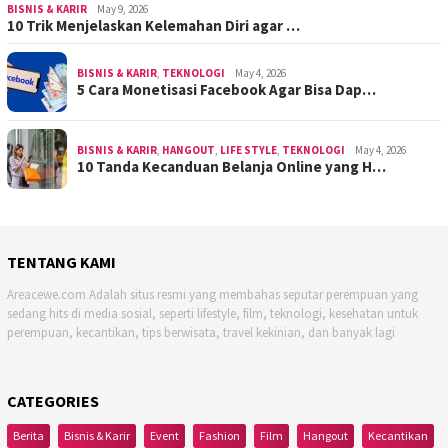
BISNIS & KARIR
May 9, 2026
10 Trik Menjelaskan Kelemahan Diri agar …
BISNIS & KARIR
,
TEKNOLOGI
May 4, 2026
5 Cara Monetisasi Facebook Agar Bisa Dap…
BISNIS & KARIR
,
HANGOUT
,
LIFE STYLE
,
TEKNOLOGI
May 4, 2026
10 Tanda Kecanduan Belanja Online yang H…
TENTANG KAMI
Areacewe.com Adalah situs resmi yang membahas seputar perempuan yang
sedang hits di media sosial, seperti lifestyle, film, teknologi, kesehatan untuk
perempuan, kecantikan, tips berwisata, travel kekinian, dan banyak lagi
CATEGORIES
Berita
Bisnis & Karir
Event
Fashion
Film
Hangout
Kecantikan