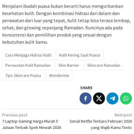
Menjalani ibadah puasa bukan berarti harus mengorbankan
kesehatan kulit. Dengan kombinasi hidrasi dari dalam dan
perawatan dari luar yang tepat, kulit tetap bisa terasa lembap,
sehat, dan glowing sepanjang Ramadan. Kuncinya ada pada
konsistensi dan pemilihan produk yang sesuai dengan
kebutuhan kulit kamu.
Cara Menjaga Hidrasi Kulit
Kulit Kering Saat Puasa
Perawatan Kulit Ramadan
Skin Barrier
Skincare Ramadan
Tips Skincare Puasa
Wondermis
SHARE
Post
Previous post
Next post
7 Laptop Gaming Harga Murah 5
Serial Netflix Terbaru Februari 2026
navigation
Jutaan Terbaik Spek Mewah 2026
yang Wajib Kamu Tonto