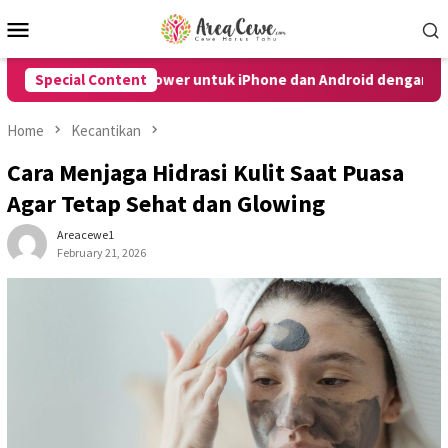
Skip
Mobile
to
Menu
content
pa Tombol Power untuk iPhone dan Android dengan Mudah
Special Content
Home
Kecantikan
Cara Menjaga Hidrasi Kulit Saat Puasa
Agar Tetap Sehat dan Glowing
Areacewe1
February 21, 2026