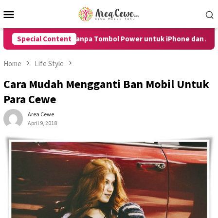
Skip
Mobile
to
Menu
content
tart HP Tanpa Tombol Power untuk iPhone dan Android dengan 
Special Content
Home
Life Style
Cara Mudah Mengganti Ban Mobil Untuk
Para Cewe
Area Cewe
April 9, 2018