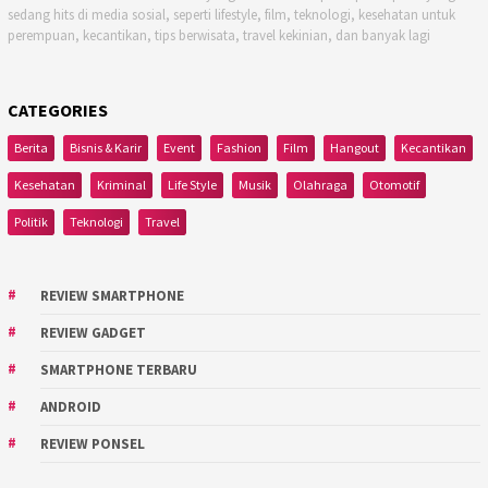
sedang hits di media sosial, seperti lifestyle, film, teknologi, kesehatan untuk
perempuan, kecantikan, tips berwisata, travel kekinian, dan banyak lagi
CATEGORIES
Berita
Bisnis & Karir
Event
Fashion
Film
Hangout
Kecantikan
Kesehatan
Kriminal
Life Style
Musik
Olahraga
Otomotif
Politik
Teknologi
Travel
REVIEW SMARTPHONE
REVIEW GADGET
SMARTPHONE TERBARU
ANDROID
REVIEW PONSEL