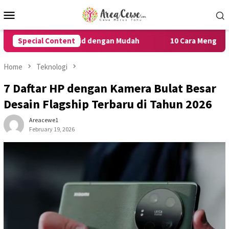
Skip
Mobile
to
Menu
content
dan Android dengan Mudah
Special Content
10 Cara Menghilangkan Iklan di
Home
Teknologi
7 Daftar HP dengan Kamera Bulat Besar
Desain Flagship Terbaru di Tahun 2026
Areacewe1
February 19, 2026