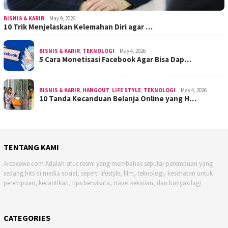
BISNIS & KARIR
May 9, 2026
10 Trik Menjelaskan Kelemahan Diri agar …
BISNIS & KARIR
,
TEKNOLOGI
May 4, 2026
5 Cara Monetisasi Facebook Agar Bisa Dap…
BISNIS & KARIR
,
HANGOUT
,
LIFE STYLE
,
TEKNOLOGI
May 4, 2026
10 Tanda Kecanduan Belanja Online yang H…
TENTANG KAMI
Areacewe.com Adalah situs resmi yang membahas seputar perempuan yang
sedang hits di media sosial, seperti lifestyle, film, teknologi, kesehatan untuk
perempuan, kecantikan, tips berwisata, travel kekinian, dan banyak lagi
CATEGORIES