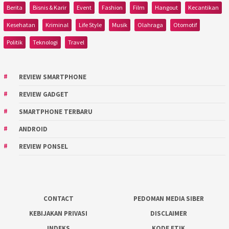
Berita
Bisnis & Karir
Event
Fashion
Film
Hangout
Kecantikan
Kesehatan
Kriminal
Life Style
Musik
Olahraga
Otomotif
Politik
Teknologi
Travel
REVIEW SMARTPHONE
REVIEW GADGET
SMARTPHONE TERBARU
ANDROID
REVIEW PONSEL
CONTACT
PEDOMAN MEDIA SIBER
KEBIJAKAN PRIVASI
DISCLAIMER
INDEKS
KODE ETIK