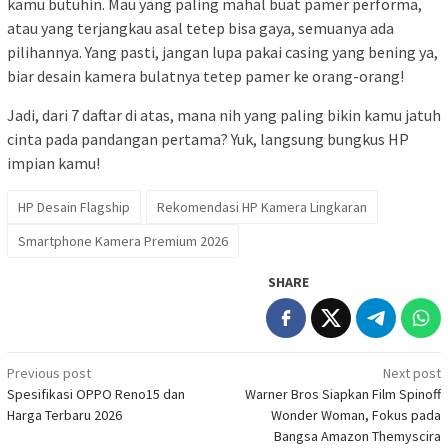
kamu butuhin. Mau yang paling mahal buat pamer performa,
atau yang terjangkau asal tetep bisa gaya, semuanya ada
pilihannya. Yang pasti, jangan lupa pakai casing yang bening ya,
biar desain kamera bulatnya tetep pamer ke orang-orang!
Jadi, dari 7 daftar di atas, mana nih yang paling bikin kamu jatuh
cinta pada pandangan pertama? Yuk, langsung bungkus HP
impian kamu!
HP Desain Flagship
Rekomendasi HP Kamera Lingkaran
Smartphone Kamera Premium 2026
SHARE
Post
Previous post
Next post
Spesifikasi OPPO Reno15 dan
Warner Bros Siapkan Film Spinoff
navigation
Harga Terbaru 2026
Wonder Woman, Fokus pada
Bangsa Amazon Themyscira