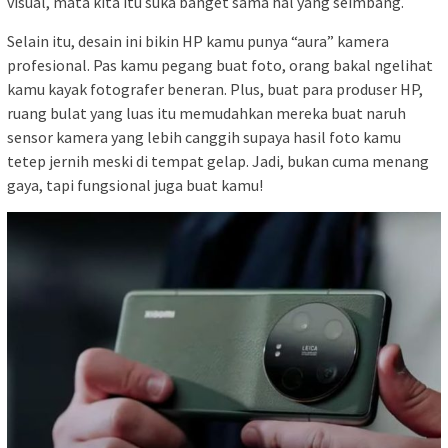
visual, mata kita itu suka banget sama hal yang seimbang.
Selain itu, desain ini bikin HP kamu punya “aura” kamera
profesional. Pas kamu pegang buat foto, orang bakal ngelihat
kamu kayak fotografer beneran. Plus, buat para produser HP,
ruang bulat yang luas itu memudahkan mereka buat naruh
sensor kamera yang lebih canggih supaya hasil foto kamu
tetep jernih meski di tempat gelap. Jadi, bukan cuma menang
gaya, tapi fungsional juga buat kamu!