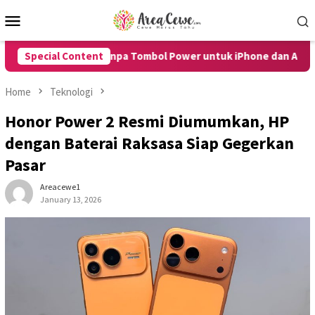
Skip
Mobile
to
Menu
content
 HP Tanpa Tombol Power untuk iPhone dan Android dengan Muda
Special Content
Home
Teknologi
Honor Power 2 Resmi Diumumkan, HP
dengan Baterai Raksasa Siap Gegerkan
Pasar
Areacewe1
January 13, 2026