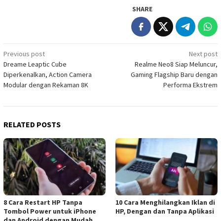
SHARE
Post
Previous post
Next post
Dreame Leaptic Cube
Realme Neo8 Siap Meluncur,
navigation
Diperkenalkan, Action Camera
Gaming Flagship Baru dengan
Modular dengan Rekaman 8K
Performa Ekstrem
RELATED POSTS
8 Cara Restart HP Tanpa
10 Cara Menghilangkan Iklan di
Tombol Power untuk iPhone
HP, Dengan dan Tanpa Aplikasi
dan Android dengan Mudah