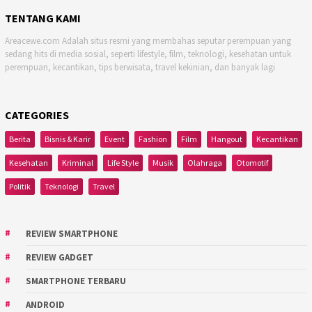
TENTANG KAMI
Areacewe.com Adalah situs resmi yang membahas seputar perempuan yang
sedang hits di media sosial, seperti lifestyle, film, teknologi, kesehatan untuk
perempuan, kecantikan, tips berwisata, travel kekinian, dan banyak lagi
CATEGORIES
Berita
Bisnis & Karir
Event
Fashion
Film
Hangout
Kecantikan
Kesehatan
Kriminal
Life Style
Musik
Olahraga
Otomotif
Politik
Teknologi
Travel
REVIEW SMARTPHONE
REVIEW GADGET
SMARTPHONE TERBARU
ANDROID