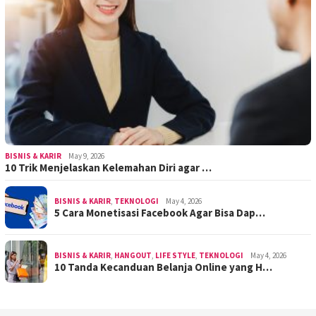
BISNIS & KARIR
May 9, 2026
10 Trik Menjelaskan Kelemahan Diri agar …
BISNIS & KARIR
,
TEKNOLOGI
May 4, 2026
5 Cara Monetisasi Facebook Agar Bisa Dap…
BISNIS & KARIR
,
HANGOUT
,
LIFE STYLE
,
TEKNOLOGI
May 4, 2026
10 Tanda Kecanduan Belanja Online yang H…