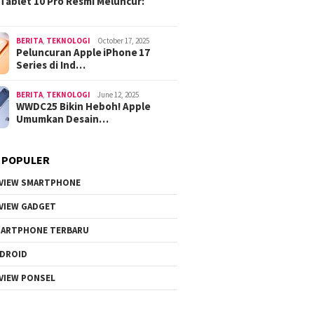
Tablet 10 Pro Resmi Meluncur:
BERITA
,
TEKNOLOGI
October 17, 2025
Peluncuran Apple iPhone 17
Series di Ind…
BERITA
,
TEKNOLOGI
June 12, 2025
WWDC25 Bikin Heboh! Apple
Umumkan Desain…
 POPULER
VIEW SMARTPHONE
VIEW GADGET
ARTPHONE TERBARU
DROID
VIEW PONSEL