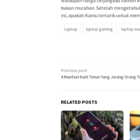
Walaupun harga terjangkau namun k
bukan murahan. Setelah mengetahui l
ini, apakah Kamu tertarik untuk me
Laptop
laptop gaming
laptop mu
Post
Previous post
4 Manfaat Kulit Timun Yang Jarang Orang T
navigation
RELATED POSTS