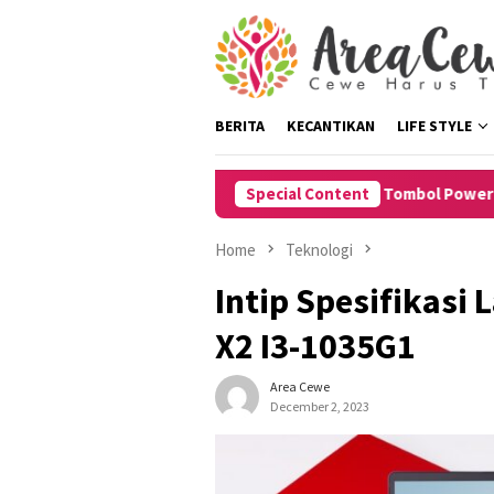
Skip
to
content
BERITA
KECANTIKAN
LIFE STYLE
8 Cara Restart HP Tanpa Tombol Power untuk iPhone
Special Content
Home
Teknologi
Intip Spesifikasi 
X2 I3-1035G1
Area Cewe
December 2, 2023