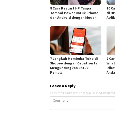
8 Cara Restart HP Tanpa
10 C
Tombol Power untuk iPhone
di H
dan Android dengan Mudah
Aplik
7 Langkah Membuka Toko di
7 Ca
Shopee dengan Cepat serta
What
Menguntungkan untuk
Ribe
Pemula
And
Leave a Reply
Your email address will not be published.
Required