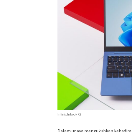
Infinix Inbook X2
Dalam upaya mengukuhkan kehadirann