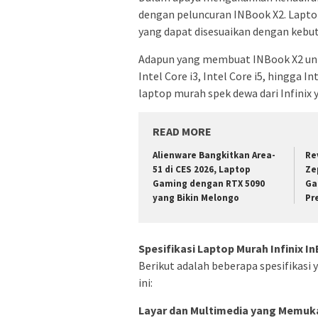
dengan peluncuran INBook X2. Laptop 
yang dapat disesuaikan dengan kebu
Adapun yang membuat INBook X2 unik 
Intel Core i3, Intel Core i5, hingga I
laptop murah spek dewa dari Infinix y
READ MORE
Alienware Bangkitkan Area-
Re
51 di CES 2026, Laptop
Ze
Gaming dengan RTX 5090
Ga
yang Bikin Melongo
Pr
Spesifikasi Laptop Murah Infinix I
Berikut adalah beberapa spesifikasi 
ini:
Layar dan Multimedia yang Memuk