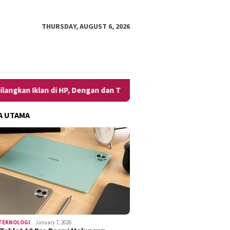
THURSDAY, AUGUST 6, 2026
di HP, Dengan dan Tanpa Aplikasi
7 Cara Merekam Suara d
A UTAMA
TEKNOLOGI
January 7, 2026