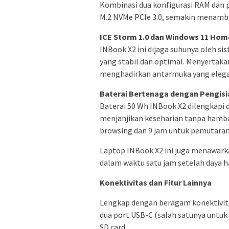
Kombinasi dua konfigurasi RAM dan 
M.2 NVMe PCle 3.0, semakin menamba
ICE Storm 1.0 dan Windows 11 Hom
INBook X2 ini dijaga suhunya oleh s
yang stabil dan optimal. Menyertaka
menghadirkan antarmuka yang elegan 
Baterai Bertenaga dengan Pengisi
Baterai 50 Wh INBook X2 dilengkapi 
menjanjikan keseharian tanpa hamba
browsing dan 9 jam untuk pemutaran
Laptop INBook X2 ini juga menawark
dalam waktu satu jam setelah daya h
Konektivitas dan Fitur Lainnya
Lengkap dengan beragam konektivita
dua port USB-C (salah satunya untuk D
SD card.