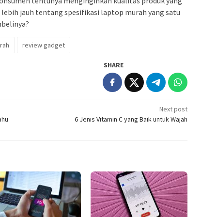
onsumen tentunya menginginkan kualitas produk yang
ebih jauh tentang spesifikasi laptop murah yang satu
mbelinya?
rah
review gadget
SHARE
Next post
ahu
6 Jenis Vitamin C yang Baik untuk Wajah