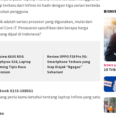
terbaru dari Infinix ini hadir dengan tiga varian berbeda
BISNI
tuhan pengguna.
adalah variasi prosesor yang digunakan, mulai dari
ntel Core i7. Penasaran spesifikasi dan berapa harga
ang dijual di Indonesia?
view ASUS ROG
Review OPPO F29 Pro 5G:
phyrus G16, Laptop
Smartphone Terbaru yang
BISNIS &
ming Tipis Rasa
Siap Diajak “Ngegas”
10 Tri
emium
Seharian!
nBook X2 I3-1035G1
yang perlu kamu ketahui tentang laptop Infinix yang satu
au