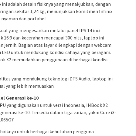
 ini adalah desain fisiknya yang menakjubkan, dengan
ringan sekitar 1,24 kg, menunjukkan komitmen Infinix
 nyaman dan portabel.
al yang mengesankan melalui panel IPS 14 inci
ek 16:9 dan kecerahan mencapai 300 nits, laptop ini
 jernih. Bagian atas layar dilengkapi dengan webcam
pu LED untuk mendukung kondisi cahaya yang beragam.
Book X2 memudahkan penggunaan di berbagai kondisi
litas yang mendukung teknologi DTS Audio, laptop ini
al yang lebih memuaskan.
el Generasi ke-10
 CPU yang digunakan untuk versi Indonesia, INBook X2
generasi ke-10. Tersedia dalam tiga varian, yakni Core i3-
1065G7.
baiknya untuk berbagai kebutuhan pengguna.