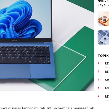
Honor 
Laya…
TOPIK
RE
RE
SM
AN
RE
ya di pasar laptop murah, Infinix kembali menggebrak