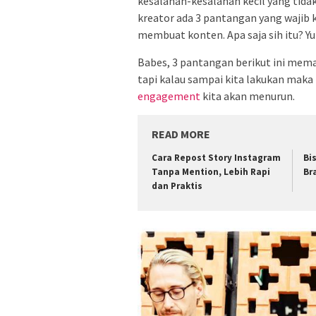
kesalahan-kesalahan kecil yang tidak 
kreator ada 3 pantangan yang wajib k
membuat konten. Apa saja sih itu? Yuk
Babes, 3 pantangan berikut ini meman
tapi kalau sampai kita lakukan maka 
engagement
kita akan menurun.
READ MORE
Cara Repost Story Instagram
Bi
Tanpa Mention, Lebih Rapi
Br
dan Praktis