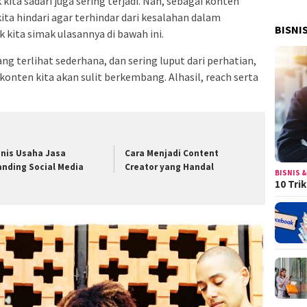
kita sadari juga sering terjadi. Nah, sebagai konten
ita hindari agar terhindar dari kesalahan dalam
BISNI
 kita simak ulasannya di bawah ini.
g terlihat sederhana, dan sering luput dari perhatian,
konten kita akan sulit berkembang. Alhasil, reach serta
snis Usaha Jasa
Cara Menjadi Content
anding Social Media
Creator yang Handal
BISNIS &
10 Tri