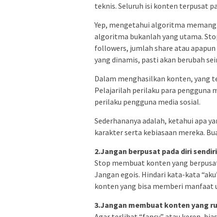
teknis. Seluruh isi konten terpusat 
Yep, mengetahui algoritma memang pe
algoritma bukanlah yang utama. Stop
followers, jumlah share atau apapun 
yang dinamis, pasti akan berubah sei
Dalam menghasilkan konten, yang te
Pelajarilah perilaku para pengguna m
perilaku pengguna media sosial.
Sederhananya adalah, ketahui apa yan
karakter serta kebiasaan mereka. Bu
2.Jangan berpusat pada diri sendiri
Stop membuat konten yang berpusat pa
Jangan egois. Hindari kata-kata “aku”
konten yang bisa memberi manfaat u
3.Jangan membuat konten yang r
Agar terlihat “fancy” atau keren, b