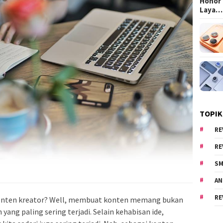
Honor 
Laya…
TOPIK
RE
RE
SM
AN
RE
onten kreator? Well, membuat konten memang bukan
yang paling sering terjadi. Selain kehabisan ide,