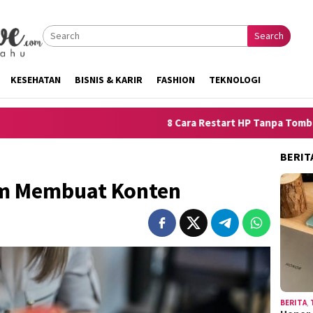
Search
KESEHATAN
BISNIS & KARIR
FASHION
TEKNOLOGI
8 Cara Restart HP Tanpa Tombol Power untuk 
BERIT
am Membuat Konten
BERITA
,