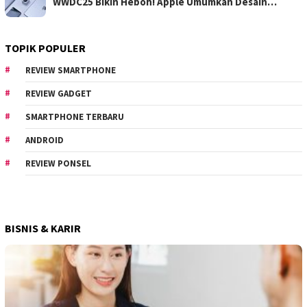
WWDC25 Bikin Heboh! Apple Umumkan Desain…
TOPIK POPULER
REVIEW SMARTPHONE
REVIEW GADGET
SMARTPHONE TERBARU
ANDROID
REVIEW PONSEL
BISNIS & KARIR