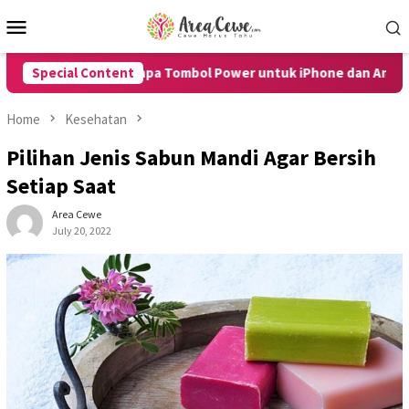
Skip
Mobile
to
Menu
content
rt HP Tanpa Tombol Power untuk iPhone dan Android dengan Mu
Special Content
Home
Kesehatan
Pilihan Jenis Sabun Mandi Agar Bersih
Setiap Saat
Area Cewe
July 20, 2022