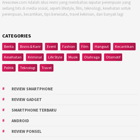
Areacewe.com Adalah situs resmi yang membahas seputar perempuan yang
sedang hits di media sosial, seperti lifestyle, film, teknologi, kesehatan untuk
perempuan, kecantikan, tips berwisata, travel kekinian, dan banyak lagi
CATEGORIES
Berita
Bisnis & Karir
Event
Fashion
Film
Hangout
Kecantikan
Kesehatan
Kriminal
Life Style
Musik
Olahraga
Otomotif
Politik
Teknologi
Travel
REVIEW SMARTPHONE
REVIEW GADGET
SMARTPHONE TERBARU
ANDROID
REVIEW PONSEL