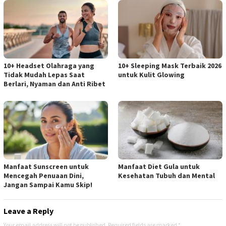
10+ Headset Olahraga yang
10+ Sleeping Mask Terbaik 2026
Tidak Mudah Lepas Saat
untuk Kulit Glowing
Berlari, Nyaman dan Anti Ribet
Manfaat Sunscreen untuk
Manfaat Diet Gula untuk
Mencegah Penuaan Dini,
Kesehatan Tubuh dan Mental
Jangan Sampai Kamu Skip!
Leave a Reply
Your email address will not be published.
Required fields are marked
*