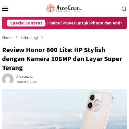
Skip
Mobile
to
Menu
content
 HP Tanpa Tombol Power untuk iPhone dan Android dengan Muda
Special Content
Home
Teknologi
Review Honor 600 Lite: HP Stylish
dengan Kamera 108MP dan Layar Super
Terang
Areacewe1
March 7, 2026