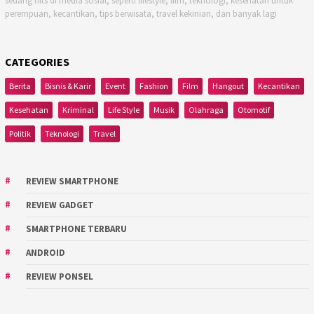
sedang hits di media sosial, seperti lifestyle, film, teknologi, kesehatan untuk
perempuan, kecantikan, tips berwisata, travel kekinian, dan banyak lagi
CATEGORIES
Berita
Bisnis & Karir
Event
Fashion
Film
Hangout
Kecantikan
Kesehatan
Kriminal
Life Style
Musik
Olahraga
Otomotif
Politik
Teknologi
Travel
REVIEW SMARTPHONE
REVIEW GADGET
SMARTPHONE TERBARU
ANDROID
REVIEW PONSEL