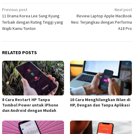
Post
Previous post
Next post
11 Drama Korea Lee Sung Kyung
Review Laptop Apple MacBook
navigation
Terbaik dengan Rating Tinggi yang
Neo: Terjangkau dengan Performa
Wajib Kamu Tonton
A18 Pro
RELATED POSTS
8 Cara Restart HP Tanpa
10 Cara Menghilangkan Iklan di
Tombol Power untuk iPhone
HP, Dengan dan Tanpa Aplikasi
dan Android dengan Mudah