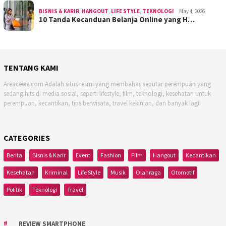
BISNIS & KARIR
,
HANGOUT
,
LIFE STYLE
,
TEKNOLOGI
May 4, 2026
10 Tanda Kecanduan Belanja Online yang H…
TENTANG KAMI
Areacewe.com Adalah situs resmi yang membahas seputar perempuan yang
sedang hits di media sosial, seperti lifestyle, film, teknologi, kesehatan untuk
perempuan, kecantikan, tips berwisata, travel kekinian, dan banyak lagi
CATEGORIES
Berita
Bisnis & Karir
Event
Fashion
Film
Hangout
Kecantikan
Kesehatan
Kriminal
Life Style
Musik
Olahraga
Otomotif
Politik
Teknologi
Travel
REVIEW SMARTPHONE