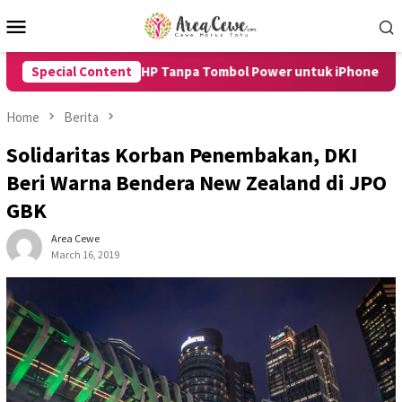
Skip
Mobile
to
Menu
content
 Restart HP Tanpa Tombol Power untuk iPhone dan Android den
Special Content
Home
Berita
Solidaritas Korban Penembakan, DKI
Beri Warna Bendera New Zealand di JPO
GBK
Area Cewe
March 16, 2019