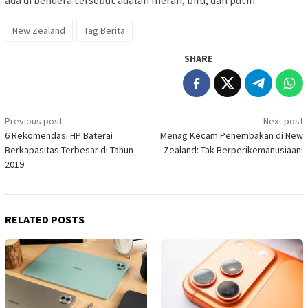
ada di bendera tersebut adalah merah, biru, dan putih.
New Zealand
Tag Berita
SHARE
Post
Previous post
Next post
6 Rekomendasi HP Baterai
Menag Kecam Penembakan di New
navigation
Berkapasitas Terbesar di Tahun
Zealand: Tak Berperikemanusiaan!
2019
RELATED POSTS