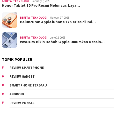
BERITA
,
TEKNOLOGI
January 7, 2026
Honor Tablet 10 Pro Resmi Meluncur: Laya…
BERITA
,
TEKNOLOGI
October 17, 2025
Peluncuran Apple iPhone 17 Series di Ind…
BERITA
,
TEKNOLOGI
June 12, 2025
WWDC25 Bikin Heboh! Apple Umumkan Desain…
TOPIK POPULER
REVIEW SMARTPHONE
REVIEW GADGET
SMARTPHONE TERBARU
ANDROID
REVIEW PONSEL