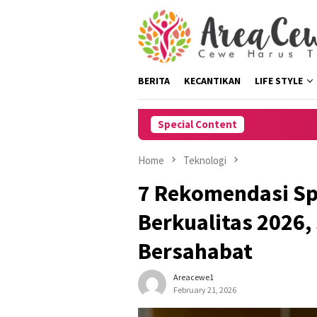
Skip
to
content
BERITA
KECANTIKAN
LIFE STYLE
Special Content
8 
Home
Teknologi
7 Rekomendasi Sp
Berkualitas 2026
Bersahabat
Areacewe1
February 21, 2026