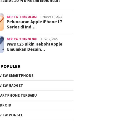
Tablet 10 Pro Resmi Meluncur:
BERITA
,
TEKNOLOGI
October 17, 2025
Peluncuran Apple iPhone 17
Series di Ind…
BERITA
,
TEKNOLOGI
June 12, 2025
WWDC25 Bikin Heboh! Apple
Umumkan Desain…
 POPULER
VIEW SMARTPHONE
VIEW GADGET
ARTPHONE TERBARU
DROID
VIEW PONSEL