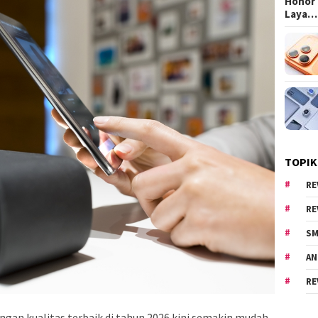
Honor 
Laya…
TOPIK
RE
RE
SM
AN
RE
gan kualitas terbaik di tahun 2026 kini semakin mudah.