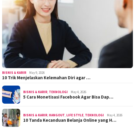
BISNIS & KARIR
May 9, 2026
10 Trik Menjelaskan Kelemahan Diri agar …
BISNIS & KARIR
,
TEKNOLOGI
May 4, 2026
5 Cara Monetisasi Facebook Agar Bisa Dap…
BISNIS & KARIR
,
HANGOUT
,
LIFE STYLE
,
TEKNOLOGI
May 4, 2026
10 Tanda Kecanduan Belanja Online yang H…