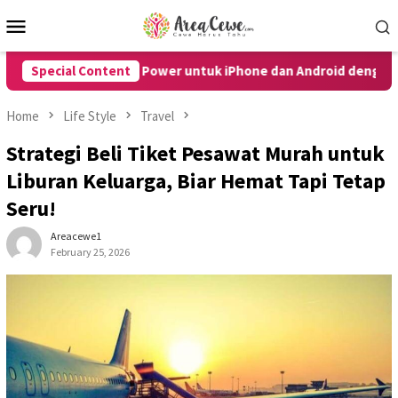
Skip
Mobile
to
Menu
content
npa Tombol Power untuk iPhone dan Android dengan Mudah
Special Content
Home
Life Style
Travel
Strategi Beli Tiket Pesawat Murah untuk
Liburan Keluarga, Biar Hemat Tapi Tetap
Seru!
Areacewe1
February 25, 2026