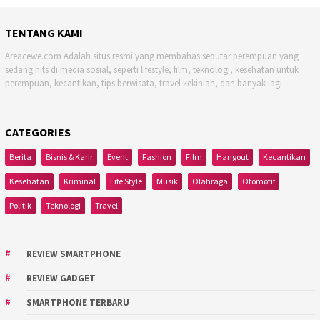
TENTANG KAMI
Areacewe.com Adalah situs resmi yang membahas seputar perempuan yang
sedang hits di media sosial, seperti lifestyle, film, teknologi, kesehatan untuk
perempuan, kecantikan, tips berwisata, travel kekinian, dan banyak lagi
CATEGORIES
Berita
Bisnis & Karir
Event
Fashion
Film
Hangout
Kecantikan
Kesehatan
Kriminal
Life Style
Musik
Olahraga
Otomotif
Politik
Teknologi
Travel
REVIEW SMARTPHONE
REVIEW GADGET
SMARTPHONE TERBARU