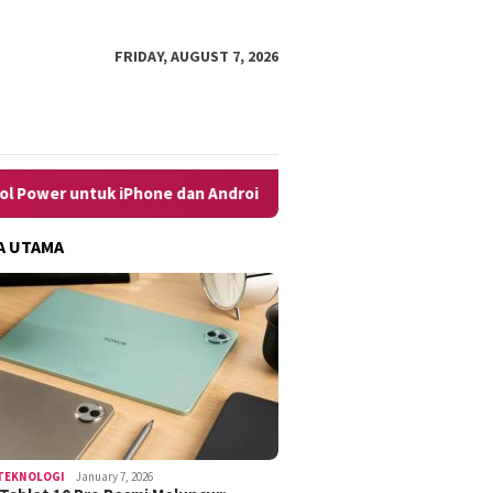
FRIDAY, AUGUST 7, 2026
 iPhone dan Android dengan Mudah
10 Cara Menghilangkan
A UTAMA
TEKNOLOGI
January 7, 2026