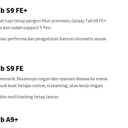
b S9 FE+
at tapi tetap pengen fitur premium, Galaxy Tab S9 FE+
s dan sudah support S Pen.
imasi performa dan pengaturan baterai otomatis sesuai
b S9 FE
ap menarik. Desainnya ringan dan nyaman dibawa ke mana-
ok buat belajar online, streaming, atau kerja ringan.
kin multitasking tetap lancar.
ab A9+