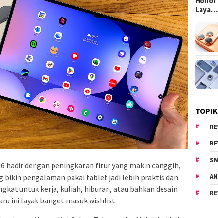
Honor 
Laya…
TOPIK
RE
RE
SM
6 hadir dengan peningkatan fitur yang makin canggih,
 bikin pengalaman pakai tablet jadi lebih praktis dan
AN
ngkat untuk kerja, kuliah, hiburan, atau bahkan desain
RE
ru ini layak banget masuk wishlist.