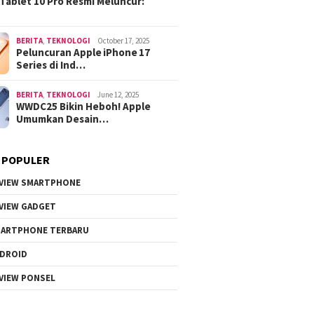
Tablet 10 Pro Resmi Meluncur:
BERITA
,
TEKNOLOGI
October 17, 2025
Peluncuran Apple iPhone 17
Series di Ind…
BERITA
,
TEKNOLOGI
June 12, 2025
WWDC25 Bikin Heboh! Apple
Umumkan Desain…
 POPULER
VIEW SMARTPHONE
VIEW GADGET
ARTPHONE TERBARU
DROID
VIEW PONSEL