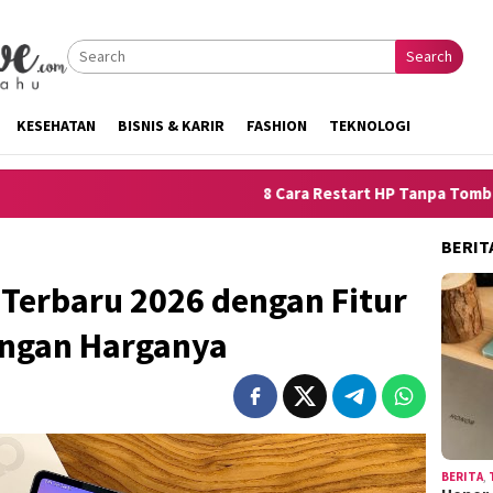
Search
KESEHATAN
BISNIS & KARIR
FASHION
TEKNOLOGI
8 Cara Restart HP Tanpa Tombol Power untuk
BERIT
Terbaru 2026 dengan Fitur
engan Harganya
BERITA
,