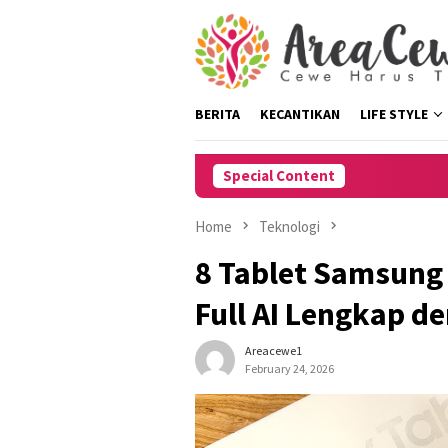
Skip
to
content
BERITA
KECANTIKAN
LIFE STYLE
Special Content
Home
Teknologi
8 Tablet Samsung 
Full AI Lengkap d
Areacewe1
February 24, 2026