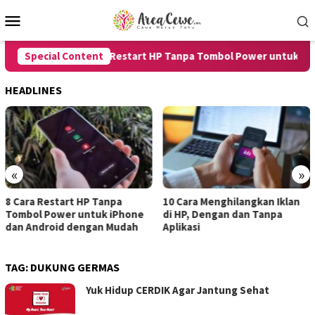
Skip
Mobile
to
Menu
content
Special Content
8 Cara Restart HP Tanpa Tombol Power untuk iPhon
HEADLINES
«
»
Cara Restart HP Tanpa
10 Cara Menghilangkan Iklan
7 
mbol Power untuk iPhone
di HP, Dengan dan Tanpa
un
n Android dengan Mudah
Aplikasi
de
TAG:
DUKUNG GERMAS
Yuk Hidup CERDIK Agar Jantung Sehat