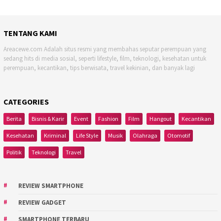
TENTANG KAMI
Areacewe.com Adalah situs resmi yang membahas seputar perempuan yang
sedang hits di media sosial, seperti lifestyle, film, teknologi, kesehatan untuk
perempuan, kecantikan, tips berwisata, travel kekinian, dan banyak lagi
CATEGORIES
Berita
Bisnis & Karir
Event
Fashion
Film
Hangout
Kecantikan
Kesehatan
Kriminal
Life Style
Musik
Olahraga
Otomotif
Politik
Teknologi
Travel
REVIEW SMARTPHONE
REVIEW GADGET
SMARTPHONE TERBARU