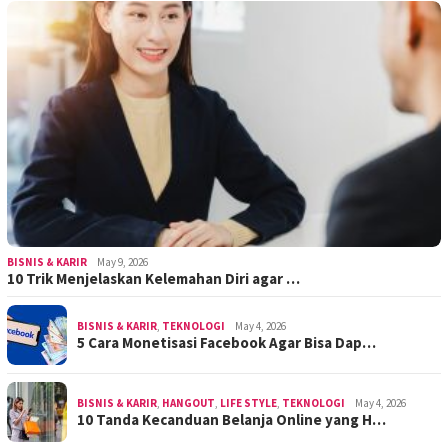
BISNIS & KARIR
May 9, 2026
10 Trik Menjelaskan Kelemahan Diri agar …
BISNIS & KARIR
,
TEKNOLOGI
May 4, 2026
5 Cara Monetisasi Facebook Agar Bisa Dap…
BISNIS & KARIR
,
HANGOUT
,
LIFE STYLE
,
TEKNOLOGI
May 4, 2026
10 Tanda Kecanduan Belanja Online yang H…