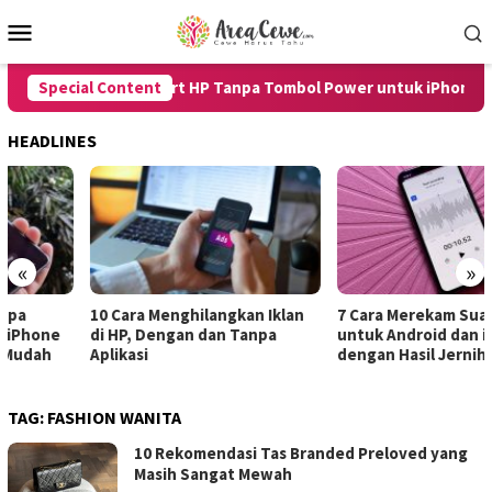
Skip
Mobile
to
Menu
content
Special Content
8 Cara Restart HP Tanpa Tombol Power untuk iPhone dan 
HEADLINES
«
»
10 Cara Menghilangkan Iklan
7 Cara Merekam Suara di HP
di HP, Dengan dan Tanpa
untuk Android dan iPhone
Aplikasi
dengan Hasil Jernih
TAG:
FASHION WANITA
10 Rekomendasi Tas Branded Preloved yang
Masih Sangat Mewah