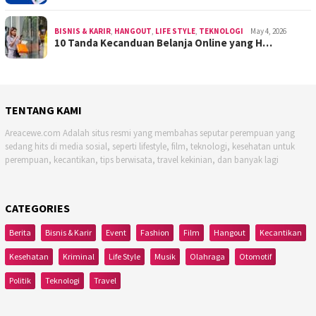
BISNIS & KARIR
,
HANGOUT
,
LIFE STYLE
,
TEKNOLOGI
May 4, 2026
10 Tanda Kecanduan Belanja Online yang H…
TENTANG KAMI
Areacewe.com Adalah situs resmi yang membahas seputar perempuan yang
sedang hits di media sosial, seperti lifestyle, film, teknologi, kesehatan untuk
perempuan, kecantikan, tips berwisata, travel kekinian, dan banyak lagi
CATEGORIES
Berita
Bisnis & Karir
Event
Fashion
Film
Hangout
Kecantikan
Kesehatan
Kriminal
Life Style
Musik
Olahraga
Otomotif
Politik
Teknologi
Travel