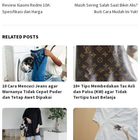
Review Xiaomi Redmi 10A:
Masih Sering Salah Saat Bikin Alis?
navigation
Spesifikasi dan Harga
Ikuti Cara Mudah Ini Yuk!
RELATED POSTS
10 Cara Mencuci Jeans agar
10+ Tips Membedakan Tas Asli
Warnanya Tidak Cepat Pudar
dan Palsu (KW) agar Tidak
dan Tetap Awet Dipakai
Tertipu Saat Belanja