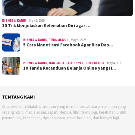
BISNIS & KARIR
May 9, 2026
10 Trik Menjelaskan Kelemahan Diri agar …
BISNIS & KARIR
,
TEKNOLOGI
May 4, 2026
5 Cara Monetisasi Facebook Agar Bisa Dap…
BISNIS & KARIR
,
HANGOUT
,
LIFE STYLE
,
TEKNOLOGI
May 4, 2026
10 Tanda Kecanduan Belanja Online yang H…
TENTANG KAMI
Areacewe.com Adalah situs resmi yang membahas seputar perempuan yang
sedang hits di media sosial, seperti lifestyle, film, teknologi, kesehatan untuk
perempuan, kecantikan, tips berwisata, travel kekinian, dan banyak lagi