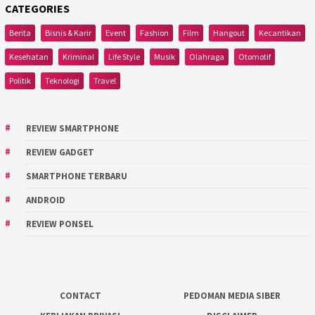
CATEGORIES
Berita
Bisnis & Karir
Event
Fashion
Film
Hangout
Kecantikan
Kesehatan
Kriminal
Life Style
Musik
Olahraga
Otomotif
Politik
Teknologi
Travel
REVIEW SMARTPHONE
REVIEW GADGET
SMARTPHONE TERBARU
ANDROID
REVIEW PONSEL
CONTACT
PEDOMAN MEDIA SIBER