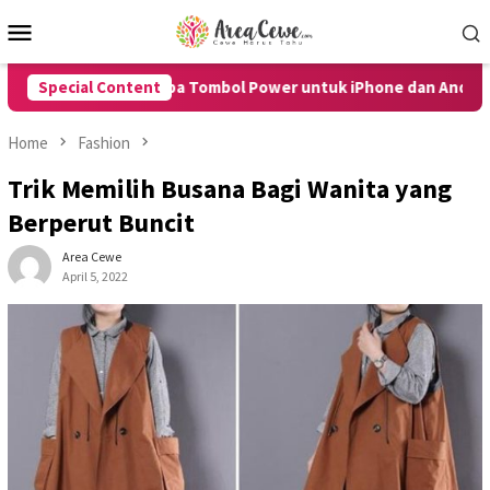
Skip
Mobile
to
Menu
content
HP Tanpa Tombol Power untuk iPhone dan Android dengan Mudah
Special Content
Home
Fashion
Trik Memilih Busana Bagi Wanita yang
Berperut Buncit
Area Cewe
April 5, 2022