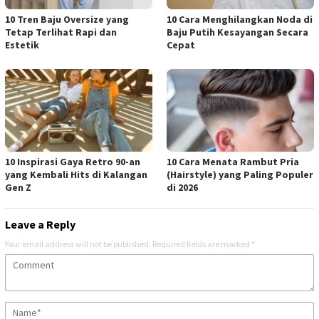
10 Tren Baju Oversize yang
10 Cara Menghilangkan Noda di
Tetap Terlihat Rapi dan
Baju Putih Kesayangan Secara
Estetik
Cepat
10 Inspirasi Gaya Retro 90-an
10 Cara Menata Rambut Pria
yang Kembali Hits di Kalangan
(Hairstyle) yang Paling Populer
Gen Z
di 2026
Leave a Reply
Your email address will not be published.
Required fields are marked
*