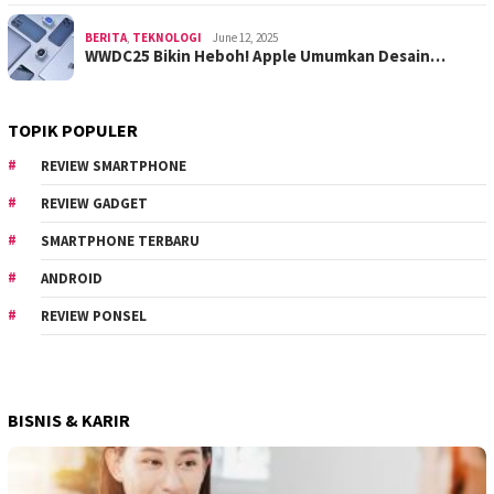
BERITA
,
TEKNOLOGI
June 12, 2025
WWDC25 Bikin Heboh! Apple Umumkan Desain…
TOPIK POPULER
REVIEW SMARTPHONE
REVIEW GADGET
SMARTPHONE TERBARU
ANDROID
REVIEW PONSEL
BISNIS & KARIR