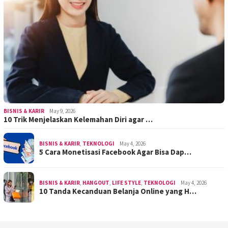
BISNIS & KARIR
May 9, 2026
10 Trik Menjelaskan Kelemahan Diri agar …
BISNIS & KARIR
,
TEKNOLOGI
May 4, 2026
5 Cara Monetisasi Facebook Agar Bisa Dap…
BISNIS & KARIR
,
HANGOUT
,
LIFE STYLE
,
TEKNOLOGI
May 4, 2026
10 Tanda Kecanduan Belanja Online yang H…