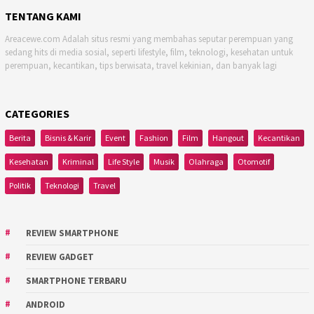
TENTANG KAMI
Areacewe.com Adalah situs resmi yang membahas seputar perempuan yang
sedang hits di media sosial, seperti lifestyle, film, teknologi, kesehatan untuk
perempuan, kecantikan, tips berwisata, travel kekinian, dan banyak lagi
CATEGORIES
Berita
Bisnis & Karir
Event
Fashion
Film
Hangout
Kecantikan
Kesehatan
Kriminal
Life Style
Musik
Olahraga
Otomotif
Politik
Teknologi
Travel
REVIEW SMARTPHONE
REVIEW GADGET
SMARTPHONE TERBARU
ANDROID