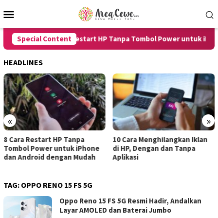
Skip
Mobile
to
Menu
content
Special Content
8 Cara Restart HP Tanpa Tombol Power untuk iPhone
HEADLINES
«
»
t HP Tanpa
10 Cara Menghilangkan Iklan
7 Cara Mereka
 untuk iPhone
di HP, Dengan dan Tanpa
untuk Androi
dengan Mudah
Aplikasi
dengan Hasil 
TAG:
OPPO RENO 15 FS 5G
Oppo Reno 15 FS 5G Resmi Hadir, Andalkan
Layar AMOLED dan Baterai Jumbo