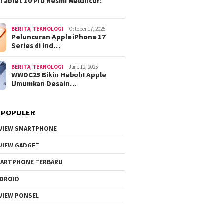
Tablet 10 Pro Resmi Meluncur:
BERITA
,
TEKNOLOGI
October 17, 2025
Peluncuran Apple iPhone 17
Series di Ind…
BERITA
,
TEKNOLOGI
June 12, 2025
WWDC25 Bikin Heboh! Apple
Umumkan Desain…
 POPULER
VIEW SMARTPHONE
VIEW GADGET
ARTPHONE TERBARU
DROID
VIEW PONSEL