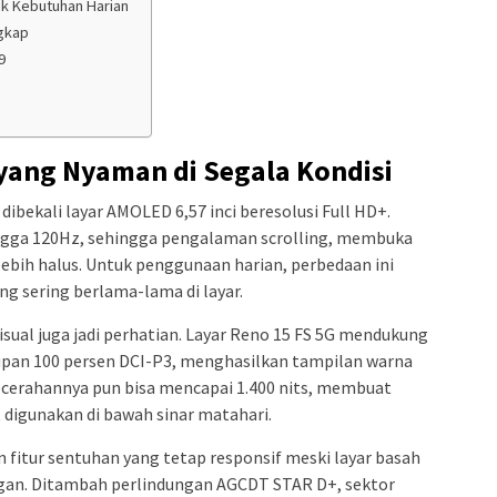
k Kebutuhan Harian
ngkap
9
ang Nyaman di Segala Kondisi
dibekali layar AMOLED 6,57 inci beresolusi Full HD+.
ingga 120Hz, sehingga pengalaman scrolling, membuka
lebih halus. Untuk penggunaan harian, perbedaan ini
ng sering berlama-lama di layar.
visual juga jadi perhatian. Layar Reno 15 FS 5G mendukung
pan 100 persen DCI-P3, menghasilkan tampilan warna
kecerahannya pun bisa mencapai 1.400 nits, membuat
t digunakan di bawah sinar matahari.
fitur sentuhan yang tetap responsif meski layar basah
gan. Ditambah perlindungan AGCDT STAR D+, sektor