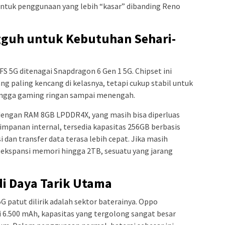
n untuk penggunaan yang lebih “kasar” dibanding Reno
guh untuk Kebutuhan Sehari-
FS 5G ditenagai Snapdragon 6 Gen 1 5G. Chipset ini
g paling kencang di kelasnya, tetapi cukup stabil untuk
hingga gaming ringan sampai menengah.
engan RAM 8GB LPDDR4X, yang masih bisa diperluas
yimpanan internal, tersedia kapasitas 256GB berbasis
i dan transfer data terasa lebih cepat. Jika masih
 ekspansi memori hingga 2TB, sesuatu yang jarang
di Daya Tarik Utama
G patut dilirik adalah sektor baterainya. Oppo
 6.500 mAh, kapasitas yang tergolong sangat besar