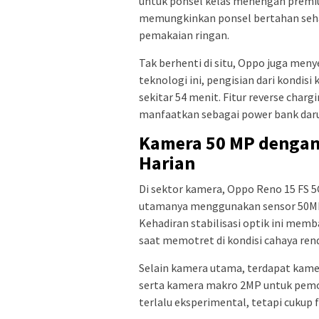
untuk ponsel kelas menengah premiu
memungkinkan ponsel bertahan sehari
pemakaian ringan.
Tak berhenti di situ, Oppo juga men
teknologi ini, pengisian dari kondis
sekitar 54 menit. Fitur reverse charg
manfaatkan sebagai power bank daru
Kamera 50 MP dengan
Harian
Di sektor kamera, Oppo Reno 15 FS 
utamanya menggunakan sensor 50MP 
Kehadiran stabilisasi optik ini mem
saat memotret di kondisi cahaya rend
Selain kamera utama, terdapat kame
serta kamera makro 2MP untuk pemot
terlalu eksperimental, tetapi cukup