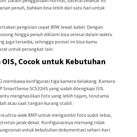
m. Dalam penggunaan normal, baterai sebesar ini
an penuh, bahkan bisa lebih dari satu hari untuk
yertakan pengisian cepat 80W lewat kabel. Dengan
i kosong hingga penuh diklaim bisa selesai dalam waktu
ing juga tersedia, sehingga ponsel ini bisa kamu
rat untuk perangkat lain.
 OIS, Cocok untuk Kebutuhan
5G membawa konfigurasi tiga kamera belakang. Kamera
SmartSense SC532HS yang sudah dilengkapi OIS.
bantu menghasilkan foto yang lebih tajam, terutama
ah atau saat tangan kurang stabil.
ra ultra-wide 8MP untuk mengambil foto sudut lebar,
retan jarak dekat. Konfigurasinya memang tidak
 fungsional untuk kebutuhan dokumentasi sehari-hari.