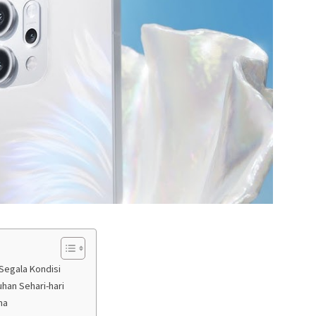
Segala Kondisi
han Sehari-hari
ma