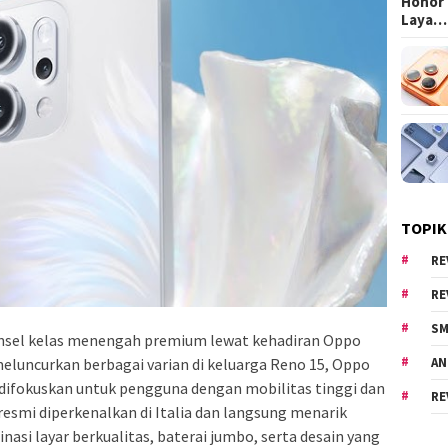
Honor 
Laya…
TOPIK
RE
RE
SM
nsel kelas menengah premium lewat kehadiran Oppo
eluncurkan berbagai varian di keluarga Reno 15, Oppo
AN
ifokuskan untuk pengguna dengan mobilitas tinggi dan
RE
resmi diperkenalkan di Italia dan langsung menarik
si layar berkualitas, baterai jumbo, serta desain yang