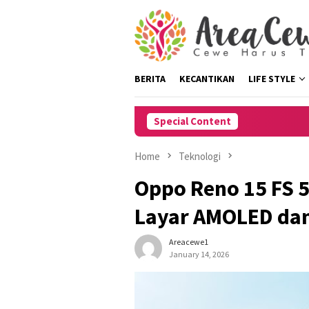
Skip
to
content
BERITA
KECANTIKAN
LIFE STYLE
Special Content
Home
Teknologi
Oppo Reno 15 FS 5
Layar AMOLED dan
Areacewe1
January 14, 2026