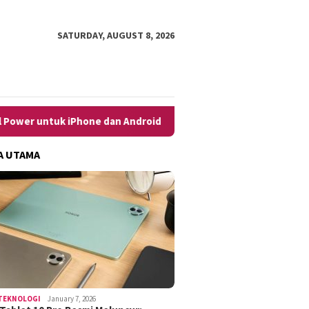
SATURDAY, AUGUST 8, 2026
e dan Android dengan Mudah
10 Cara Menghilangkan Iklan 
A UTAMA
TEKNOLOGI
January 7, 2026