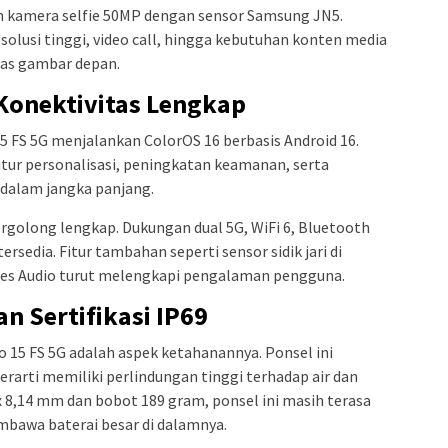
 kamera selfie 50MP dengan sensor Samsung JN5.
solusi tinggi, video call, hingga kebutuhan konten media
tas gambar depan.
 Konektivitas Lengkap
 FS 5G menjalankan ColorOS 16 berbasis Android 16.
tur personalisasi, peningkatan keamanan, serta
 dalam jangka panjang.
tergolong lengkap. Dukungan dual 5G, WiFi 6, Bluetooth
ersedia. Fitur tambahan seperti sensor sidik jari di
-Res Audio turut melengkapi pengalaman pengguna.
n Sertifikasi IP69
o 15 FS 5G adalah aspek ketahanannya. Ponsel ini
erarti memiliki perlindungan tinggi terhadap air dan
x 8,14 mm dan bobot 189 gram, ponsel ini masih terasa
awa baterai besar di dalamnya.