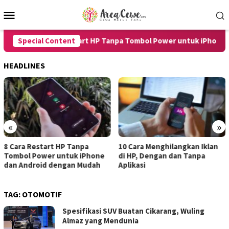
Skip
Mobile
to
Menu
content
Special Content
8 Cara Restart HP Tanpa Tombol Power untuk iPhone dan
HEADLINES
«
»
anpa
10 Cara Menghilangkan Iklan
7 Cara Merekam Suar
 iPhone
di HP, Dengan dan Tanpa
untuk Android dan 
 Mudah
Aplikasi
dengan Hasil Jernih
TAG:
OTOMOTIF
Spesifikasi SUV Buatan Cikarang, Wuling
Almaz yang Mendunia