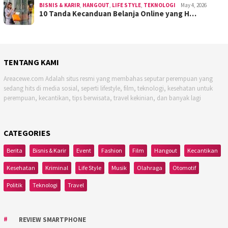
BISNIS & KARIR
,
HANGOUT
,
LIFE STYLE
,
TEKNOLOGI
May 4, 2026
10 Tanda Kecanduan Belanja Online yang H…
TENTANG KAMI
Areacewe.com Adalah situs resmi yang membahas seputar perempuan yang
sedang hits di media sosial, seperti lifestyle, film, teknologi, kesehatan untuk
perempuan, kecantikan, tips berwisata, travel kekinian, dan banyak lagi
CATEGORIES
Berita
Bisnis & Karir
Event
Fashion
Film
Hangout
Kecantikan
Kesehatan
Kriminal
Life Style
Musik
Olahraga
Otomotif
Politik
Teknologi
Travel
REVIEW SMARTPHONE