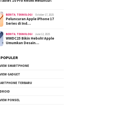
Tablet 10 Pro Resmi Meluncur:
BERITA
,
TEKNOLOGI
October 17, 2025
Peluncuran Apple iPhone 17
Series di Ind…
BERITA
,
TEKNOLOGI
June 12, 2025
WWDC25 Bikin Heboh! Apple
Umumkan Desain…
 POPULER
VIEW SMARTPHONE
VIEW GADGET
ARTPHONE TERBARU
DROID
VIEW PONSEL