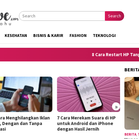
Search
KESEHATAN
BISNIS & KARIR
FASHION
TEKNOLOGI
8 Cara Restart HP Tanpa To
BERIT
»
ghilangkan Iklan
7 Cara Merekam Suara di HP
10 Trik Menje
an dan Tanpa
untuk Android dan iPhone
Kelemahan Di
dengan Hasil Jernih
Terdengar Se
BERITA
,