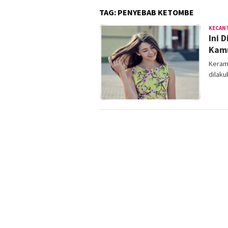
TAG:
PENYEBAB KETOMBE
KECAN
Ini 
Kamu
Kerama
dilaku