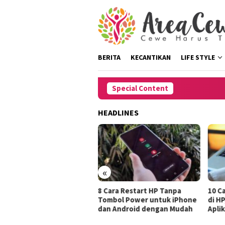
Skip
to
content
BERITA
KECANTIKAN
LIFE STYLE
Special Content
HEADLINES
«
engatasi Rambut
8 Cara Restart HP Tanpa
10 Cara Men
t Harus Pergi
Tombol Power untuk iPhone
di HP, Deng
dan Android dengan Mudah
Aplikasi