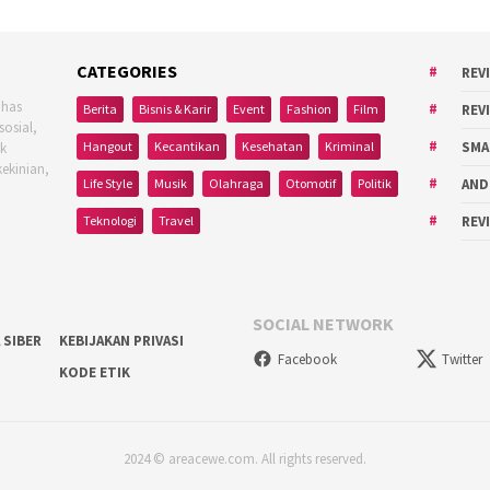
CATEGORIES
REV
ahas
Berita
Bisnis & Karir
Event
Fashion
Film
REV
sosial,
Hangout
Kecantikan
Kesehatan
Kriminal
SMA
uk
kekinian,
Life Style
Musik
Olahraga
Otomotif
Politik
AND
Teknologi
Travel
REV
SOCIAL NETWORK
 SIBER
KEBIJAKAN PRIVASI
Facebook
Twitter
KODE ETIK
2024 © areacewe.com. All rights reserved.