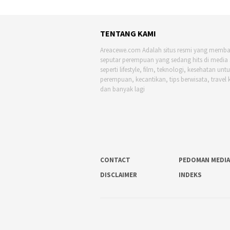
TENTANG KAMI
Areacewe.com Adalah situs resmi yang memb
seputar perempuan yang sedang hits di media 
seperti lifestyle, film, teknologi, kesehatan unt
perempuan, kecantikan, tips berwisata, travel 
dan banyak lagi
CONTACT
PEDOMAN MEDIA
DISCLAIMER
INDEKS