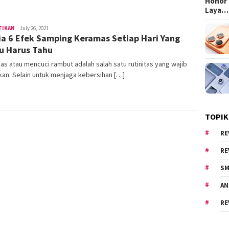
Honor 
Laya…
TIKAN
Area
July 26, 2021
Dia 6 Efek Samping Keramas Setiap Hari Yang
Cewe
 Harus Tahu
s atau mencuci rambut adalah salah satu rutinitas yang wajib
kan. Selain untuk menjaga kebersihan […]
TOPIK
RE
RE
SM
AN
RE