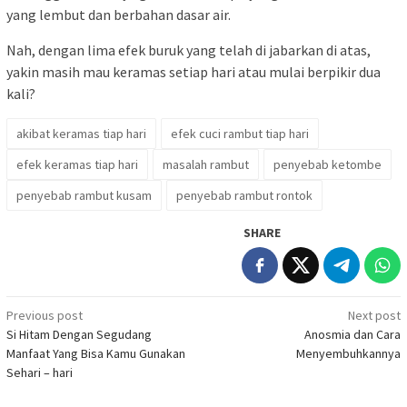
yang lembut dan berbahan dasar air.
Nah, dengan lima efek buruk yang telah di jabarkan di atas,
yakin masih mau keramas setiap hari atau mulai berpikir dua
kali?
akibat keramas tiap hari
efek cuci rambut tiap hari
efek keramas tiap hari
masalah rambut
penyebab ketombe
penyebab rambut kusam
penyebab rambut rontok
SHARE
Post
Previous post
Next post
Si Hitam Dengan Segudang
Anosmia dan Cara
navigation
Manfaat Yang Bisa Kamu Gunakan
Menyembuhkannya
Sehari – hari