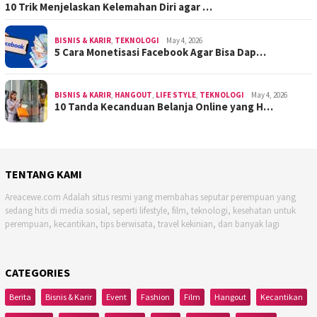
10 Trik Menjelaskan Kelemahan Diri agar …
BISNIS & KARIR
,
TEKNOLOGI
May 4, 2026
5 Cara Monetisasi Facebook Agar Bisa Dap…
BISNIS & KARIR
,
HANGOUT
,
LIFE STYLE
,
TEKNOLOGI
May 4, 2026
10 Tanda Kecanduan Belanja Online yang H…
TENTANG KAMI
Areacewe.com Adalah situs resmi yang membahas seputar perempuan yang
sedang hits di media sosial, seperti lifestyle, film, teknologi, kesehatan untuk
perempuan, kecantikan, tips berwisata, travel kekinian, dan banyak lagi
CATEGORIES
Berita
Bisnis & Karir
Event
Fashion
Film
Hangout
Kecantikan