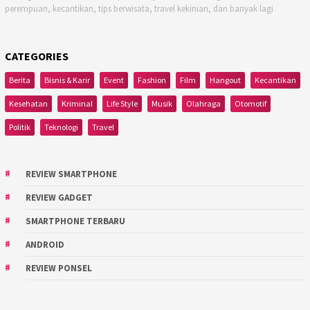
perempuan, kecantikan, tips berwisata, travel kekinian, dan banyak lagi
CATEGORIES
Berita
Bisnis & Karir
Event
Fashion
Film
Hangout
Kecantikan
Kesehatan
Kriminal
Life Style
Musik
Olahraga
Otomotif
Politik
Teknologi
Travel
REVIEW SMARTPHONE
REVIEW GADGET
SMARTPHONE TERBARU
ANDROID
REVIEW PONSEL