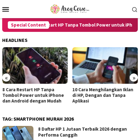
Skip
Mobile
to
Menu
content
Special Content
8 Cara Restart HP Tanpa Tombol Power untuk iPhone da
HEADLINES
«
»
10 Cara Menghilangkan Iklan
7 Cara Merekam Suara di HP
di HP, Dengan dan Tanpa
untuk Android dan iPhone
Aplikasi
dengan Hasil Jernih
TAG:
SMARTPHONE MURAH 2026
8 Daftar HP 1 Jutaan Terbaik 2026 dengan
Performa Canggih