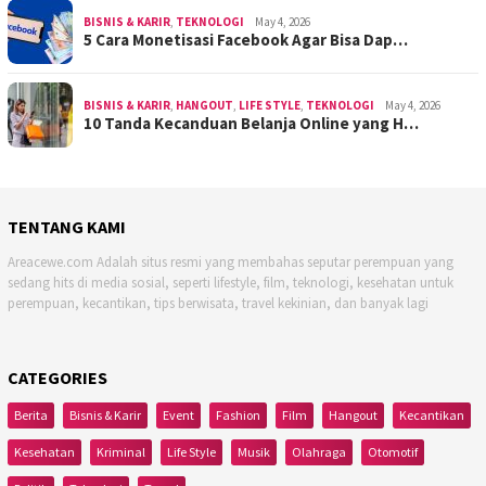
BISNIS & KARIR
,
TEKNOLOGI
May 4, 2026
5 Cara Monetisasi Facebook Agar Bisa Dap…
BISNIS & KARIR
,
HANGOUT
,
LIFE STYLE
,
TEKNOLOGI
May 4, 2026
10 Tanda Kecanduan Belanja Online yang H…
TENTANG KAMI
Areacewe.com Adalah situs resmi yang membahas seputar perempuan yang
sedang hits di media sosial, seperti lifestyle, film, teknologi, kesehatan untuk
perempuan, kecantikan, tips berwisata, travel kekinian, dan banyak lagi
CATEGORIES
Berita
Bisnis & Karir
Event
Fashion
Film
Hangout
Kecantikan
Kesehatan
Kriminal
Life Style
Musik
Olahraga
Otomotif