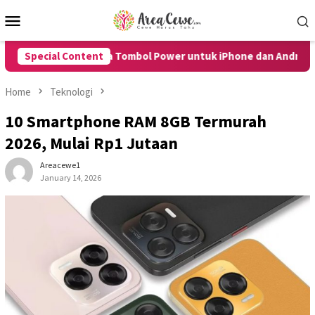
Skip
Mobile
to
Menu
content
 Tanpa Tombol Power untuk iPhone dan Android dengan Mudah
Special Content
Home
Teknologi
10 Smartphone RAM 8GB Termurah
2026, Mulai Rp1 Jutaan
Areacewe1
January 14, 2026