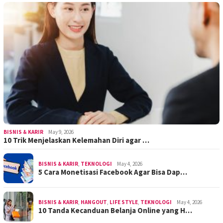
BISNIS & KARIR
May 9, 2026
10 Trik Menjelaskan Kelemahan Diri agar …
BISNIS & KARIR
,
TEKNOLOGI
May 4, 2026
5 Cara Monetisasi Facebook Agar Bisa Dap…
BISNIS & KARIR
,
HANGOUT
,
LIFE STYLE
,
TEKNOLOGI
May 4, 2026
10 Tanda Kecanduan Belanja Online yang H…