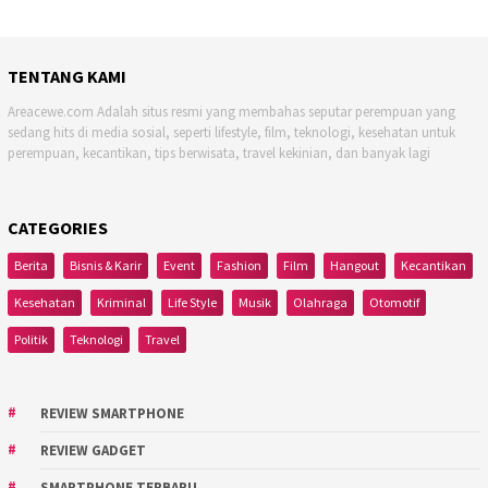
TENTANG KAMI
Areacewe.com Adalah situs resmi yang membahas seputar perempuan yang
sedang hits di media sosial, seperti lifestyle, film, teknologi, kesehatan untuk
perempuan, kecantikan, tips berwisata, travel kekinian, dan banyak lagi
CATEGORIES
Berita
Bisnis & Karir
Event
Fashion
Film
Hangout
Kecantikan
Kesehatan
Kriminal
Life Style
Musik
Olahraga
Otomotif
Politik
Teknologi
Travel
REVIEW SMARTPHONE
REVIEW GADGET
SMARTPHONE TERBARU