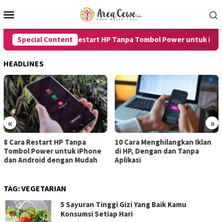
Skip
Mobile
to
Menu
content
Special Content
8 Cara Restart HP Tanpa Tombol Power untuk iPhone
HEADLINES
«
»
a Restart HP Tanpa
10 Cara Menghilangkan Iklan
7 Car
l Power untuk iPhone
di HP, Dengan dan Tanpa
untuk
ndroid dengan Mudah
Aplikasi
denga
TAG:
VEGETARIAN
5 Sayuran Tinggi Gizi Yang Baik Kamu
Konsumsi Setiap Hari