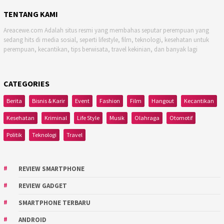
TENTANG KAMI
Areacewe.com Adalah situs resmi yang membahas seputar perempuan yang
sedang hits di media sosial, seperti lifestyle, film, teknologi, kesehatan untuk
perempuan, kecantikan, tips berwisata, travel kekinian, dan banyak lagi
CATEGORIES
Berita
Bisnis & Karir
Event
Fashion
Film
Hangout
Kecantikan
Kesehatan
Kriminal
Life Style
Musik
Olahraga
Otomotif
Politik
Teknologi
Travel
REVIEW SMARTPHONE
REVIEW GADGET
SMARTPHONE TERBARU
ANDROID