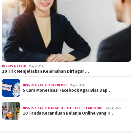
BISNIS & KARIR
May 9, 2026
10 Trik Menjelaskan Kelemahan Diri agar …
BISNIS & KARIR
,
TEKNOLOGI
May 4, 2026
5 Cara Monetisasi Facebook Agar Bisa Dap…
BISNIS & KARIR
,
HANGOUT
,
LIFE STYLE
,
TEKNOLOGI
May 4, 2026
10 Tanda Kecanduan Belanja Online yang H…