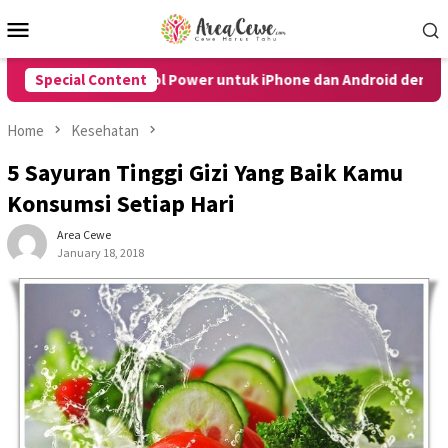
Skip
Mobile
to
Menu
content
a Tombol Power untuk iPhone dan Android dengan Mudah
Special Content
Home
Kesehatan
5 Sayuran Tinggi Gizi Yang Baik Kamu
Konsumsi Setiap Hari
Area Cewe
January 18, 2018