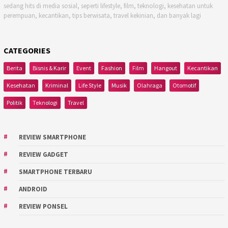
sedang hits di media sosial, seperti lifestyle, film, teknologi, kesehatan untuk
perempuan, kecantikan, tips berwisata, travel kekinian, dan banyak lagi
CATEGORIES
Berita
Bisnis & Karir
Event
Fashion
Film
Hangout
Kecantikan
Kesehatan
Kriminal
Life Style
Musik
Olahraga
Otomotif
Politik
Teknologi
Travel
REVIEW SMARTPHONE
REVIEW GADGET
SMARTPHONE TERBARU
ANDROID
REVIEW PONSEL