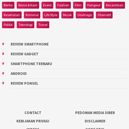
Berita
Bisnis & Karir
Event
Fashion
Film
Hangout
Kecantikan
Kesehatan
Kriminal
Life Style
Musik
Olahraga
Otomotif
Politik
Teknologi
Travel
REVIEW SMARTPHONE
REVIEW GADGET
SMARTPHONE TERBARU
ANDROID
REVIEW PONSEL
CONTACT
PEDOMAN MEDIA SIBER
KEBIJAKAN PRIVASI
DISCLAIMER