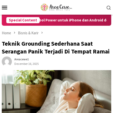
Skip
Mobile
to
Menu
content
Tanpa Tombol Power untuk iPhone dan Android dengan Mudah
Special Content
Home
Bisnis & Karir
Teknik Grounding Sederhana Saat
Serangan Panik Terjadi Di Tempat Ramai
Areacewe1
December 16, 2025