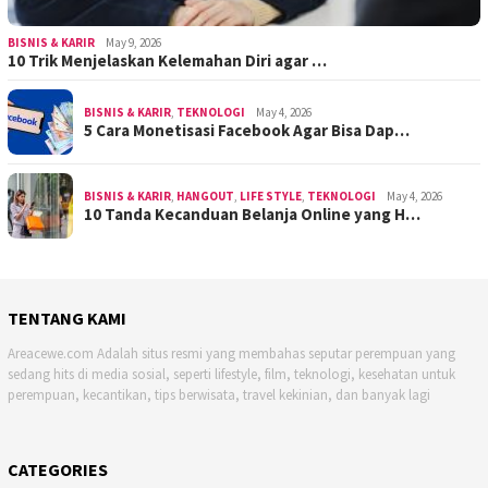
BISNIS & KARIR
May 9, 2026
10 Trik Menjelaskan Kelemahan Diri agar …
BISNIS & KARIR
,
TEKNOLOGI
May 4, 2026
5 Cara Monetisasi Facebook Agar Bisa Dap…
BISNIS & KARIR
,
HANGOUT
,
LIFE STYLE
,
TEKNOLOGI
May 4, 2026
10 Tanda Kecanduan Belanja Online yang H…
TENTANG KAMI
Areacewe.com Adalah situs resmi yang membahas seputar perempuan yang
sedang hits di media sosial, seperti lifestyle, film, teknologi, kesehatan untuk
perempuan, kecantikan, tips berwisata, travel kekinian, dan banyak lagi
CATEGORIES