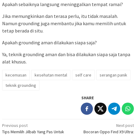
Apakah sebaiknya langsung meninggalkan tempat ramai?
Jika memungkinkan dan terasa perlu, itu tidak masalah.
Namun grounding juga membantu jika kamu memilih untuk
tetap berada di situ.
Apakah grounding aman dilakukan siapa saja?
Ya, teknik grounding aman dan bisa dilakukan siapa saja tanpa
alat khusus.
kecemasan
kesehatan mental
self care
serangan panik
teknik grounding
SHARE
Post
Previous post
Next post
Tips Memilih Jilbab Yang Pas Untuk
Bocoran Oppo Find X9 Ultra:
navigation