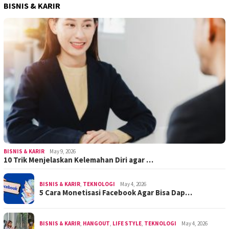
BISNIS & KARIR
BISNIS & KARIR
May 9, 2026
10 Trik Menjelaskan Kelemahan Diri agar …
BISNIS & KARIR
,
TEKNOLOGI
May 4, 2026
5 Cara Monetisasi Facebook Agar Bisa Dap…
BISNIS & KARIR
,
HANGOUT
,
LIFE STYLE
,
TEKNOLOGI
May 4, 2026