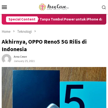
Skip
Mobile
to
Menu
content
ara Restart HP Tanpa Tombol Power untuk iPhone dan Android 
Special Content
Home
Teknologi
Akhirnya, OPPO Reno5 5G Rilis di
Indonesia
Area Cewe
January 25, 2021