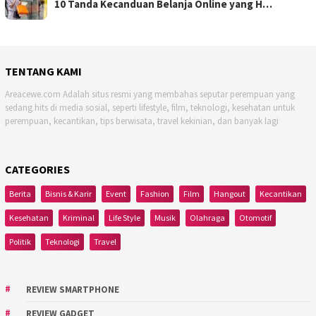
10 Tanda Kecanduan Belanja Online yang H…
TENTANG KAMI
Areacewe.com Adalah situs resmi yang membahas seputar perempuan yang
sedang hits di media sosial, seperti lifestyle, film, teknologi, kesehatan untuk
perempuan, kecantikan, tips berwisata, travel kekinian, dan banyak lagi
CATEGORIES
Berita
Bisnis & Karir
Event
Fashion
Film
Hangout
Kecantikan
Kesehatan
Kriminal
Life Style
Musik
Olahraga
Otomotif
Politik
Teknologi
Travel
REVIEW SMARTPHONE
REVIEW GADGET