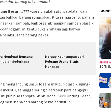
esar dari barang tak terpakai?
BISNI
ntung Besar …???
yupss… salah satunya adalah dari
 atau bahkan barang rongsokan. Kita semua tentu paham
hasilkan sampah, baik organik maupun sampah plastik
 dan logam, ini tentu bukan rahasia lagi bahwa
a pelaku usaha barang bekas.
ra Membuat Rencana
Meraup Keuntungan dari
njualan Sederhana
Peluang Usaha Bisnis
BISNIS &
10 Tri
Makanan
ang mengandung unsur logam maupun plastik, ujung-
 industri, sehingga sering dicari oleh para pengepul
ini pun bisa tercipta Bisnis Modal Kecil Untung Besar,
segmen usaha dari barang bekas berikut ini.