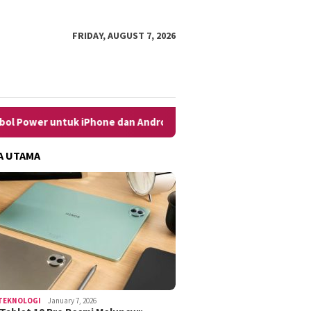
FRIDAY, AUGUST 7, 2026
e dan Android dengan Mudah
10 Cara Menghilangkan Iklan
A UTAMA
TEKNOLOGI
January 7, 2026