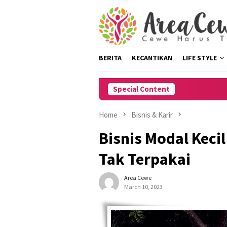
Skip
to
content
BERITA
KECANTIKAN
LIFE STYLE
Special Content
Home
Bisnis & Karir
Bisnis Modal Keci
Tak Terpakai
Area Cewe
March 10, 2023