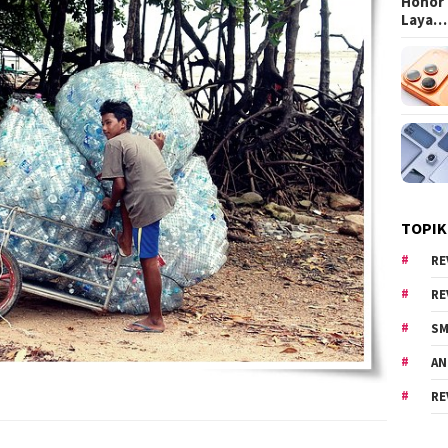
Honor 
Laya…
TOPIK
RE
RE
SM
AN
RE