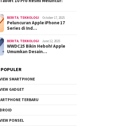
Tablet 10 Pro Resmi Meluncur:
BERITA
,
TEKNOLOGI
October 17, 2025
Peluncuran Apple iPhone 17
Series di Ind…
BERITA
,
TEKNOLOGI
June 12, 2025
WWDC25 Bikin Heboh! Apple
Umumkan Desain…
 POPULER
VIEW SMARTPHONE
VIEW GADGET
ARTPHONE TERBARU
DROID
VIEW PONSEL