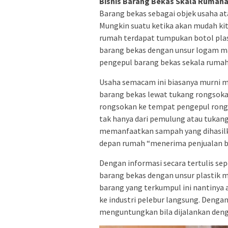
Bisnis Barang Bekas Skala Rumah
Barang bekas sebagai objek usaha ata
Mungkin suatu ketika akan mudah kit
rumah terdapat tumpukan botol pla
barang bekas dengan unsur logam mau
pengepul barang bekas sekala rumah
Usaha semacam ini biasanya murni m
barang bekas lewat tukang rongso
rongsokan ke tempat pengepul rong
tak hanya dari pemulung atau tukang
memanfaatkan sampah yang dihasilka
depan rumah “menerima penjualan bara
Dengan informasi secara tertulis se
barang bekas dengan unsur plastik 
barang yang terkumpul ini nantinya a
ke industri pelebur langsung. Denga
menguntungkan bila dijalankan deng