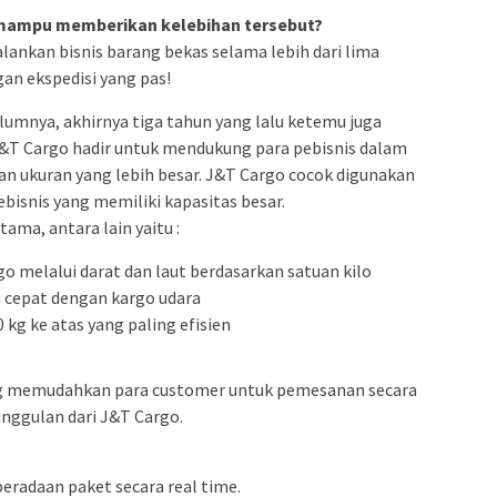
g mampu memberikan kelebihan tersebut?
ankan bisnis barang bekas selama lebih dari lima
an ekspedisi yang pas!
umnya, akhirnya tiga tahun yang lalu ketemu juga
J&T Cargo hadir untuk mendukung para pebisnis dalam
n ukuran yang lebih besar. J&T Cargo cocok digunakan
bisnis yang memiliki kapasitas besar.
ama, antara lain yaitu :
o melalui darat dan laut berdasarkan satuan kilo
h cepat dengan kargo udara
kg ke atas yang paling efisien
 memudahkan para customer untuk pemesanan secara
eunggulan dari J&T Cargo.
beradaan paket secara real time.