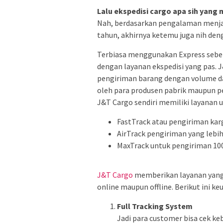
Lalu ekspedisi cargo apa sih yan
Nah, berdasarkan pengalaman menjal
tahun, akhirnya ketemu juga nih deng
Terbiasa menggunakan Express sebel
dengan layanan ekspedisi yang pas. 
pengiriman barang dengan volume da
oleh para produsen pabrik maupun pe
J&T Cargo sendiri memiliki layanan ut
FastTrack atau pengiriman karg
AirTrack pengiriman yang lebi
MaxTrack untuk pengiriman 100 
J&T Cargo
memberikan layanan yang
online maupun offline. Berikut ini k
Full Tracking System
Jadi para customer bisa cek ke