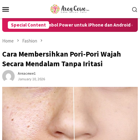
Skip
Mobile
to
Menu
content
P Tanpa Tombol Power untuk iPhone dan Android dengan Mudah
Special Content
Home
Fashion
Cara Membersihkan Pori-Pori Wajah
Secara Mendalam Tanpa Iritasi
Areacewe1
January 10, 2026