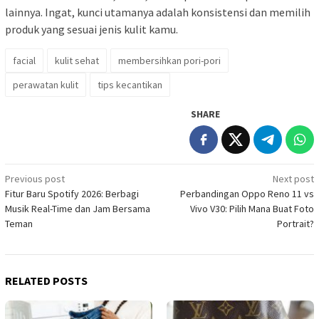
lainnya. Ingat, kunci utamanya adalah konsistensi dan memilih
produk yang sesuai jenis kulit kamu.
facial
kulit sehat
membersihkan pori-pori
perawatan kulit
tips kecantikan
SHARE
Post
Previous post
Next post
Fitur Baru Spotify 2026: Berbagi
Perbandingan Oppo Reno 11 vs
navigation
Musik Real-Time dan Jam Bersama
Vivo V30: Pilih Mana Buat Foto
Teman
Portrait?
RELATED POSTS