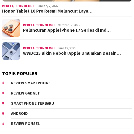
BERITA
,
TEKNOLOGI
January 7, 2026
Honor Tablet 10 Pro Resmi Meluncur: Laya…
BERITA
,
TEKNOLOGI
October 17, 2025
Peluncuran Apple iPhone 17 Series di Ind…
BERITA
,
TEKNOLOGI
June 12, 2025
WWDC25 Bikin Heboh! Apple Umumkan Desain…
TOPIK POPULER
REVIEW SMARTPHONE
REVIEW GADGET
SMARTPHONE TERBARU
ANDROID
REVIEW PONSEL