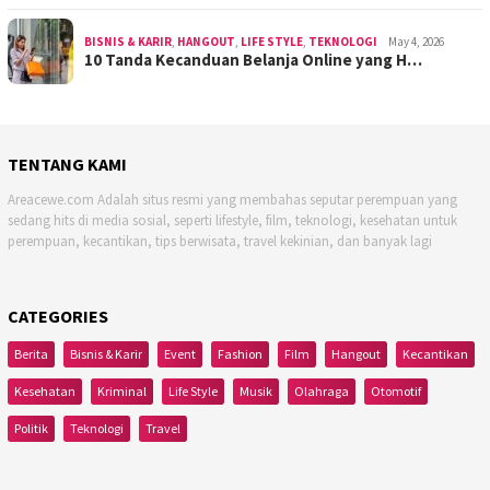
BISNIS & KARIR
,
HANGOUT
,
LIFE STYLE
,
TEKNOLOGI
May 4, 2026
10 Tanda Kecanduan Belanja Online yang H…
TENTANG KAMI
Areacewe.com Adalah situs resmi yang membahas seputar perempuan yang
sedang hits di media sosial, seperti lifestyle, film, teknologi, kesehatan untuk
perempuan, kecantikan, tips berwisata, travel kekinian, dan banyak lagi
CATEGORIES
Berita
Bisnis & Karir
Event
Fashion
Film
Hangout
Kecantikan
Kesehatan
Kriminal
Life Style
Musik
Olahraga
Otomotif
Politik
Teknologi
Travel